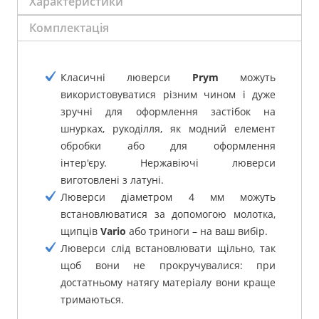
Характеристики
Комплектація
Класичні люверси
Prym
можуть
використовуватися різним чином і дуже
зручні для оформлення застібок на
шнурках, рукоділля, як модний елемент
обробки або для оформлення
інтер'єру.
Нержавіючі люверси
виготовлені з латуні.
Люверси діаметром 4 мм можуть
встановлюватися за допомогою молотка,
щипців
Vario
або триноги – на ваш вибір.
Люверси слід встановлювати щільно, так
щоб вони не прокручувалися: при
достатньому натягу матеріалу вони краще
тримаються.