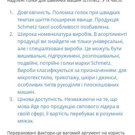
наділені голки для швейних машин Schmetz. У їх числі:
Довговічність. Поломка голок при швидких
темпах шиття-поширене явище. Продукція
Schmetz такої особливості позбавлена.
Широка номенклатура виробів. В асортименті
продукції ви знайдете не тільки універсальні,
але і спеціалізовані вироби. Це можуть бути
вишивальні, підпружинені, розпошивальні,
подвійні, потрійні голки марки Schmetz.
Вироби класифікуються за призначенням: для
мікротекстилю, трикотажу, шкіри і джинси,
особливих типів рукоділля і плоскошовних
машин.
Цінова доступність. Незважаючи на те, що
мова йде про продукцію світового лідера в
своїй сфері, її вартість перебуває в розумних
межах.
Перераховані фактори-це вагомий аргумент на користь