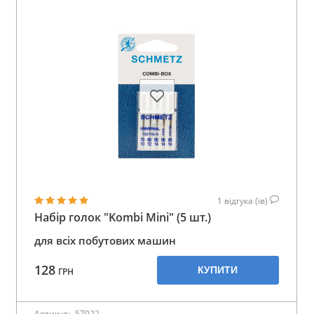
1
відгука (ів)
Набір голок "Kombi Mini" (5 шт.)
для всіх побутових машин
128
КУПИТИ
ГРН
Артикул:
57022