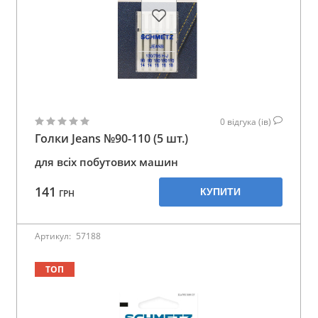
0
відгука (ів)
Голки Jeans №90-110 (5 шт.)
для всіх побутових машин
141
КУПИТИ
ГРН
Артикул:
57188
ТОП