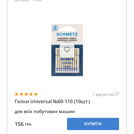
1
відгука (ів)
Голки Universal №60-110 (10шт.)
для всіх побутових машин
156
КУПИТИ
ГРН