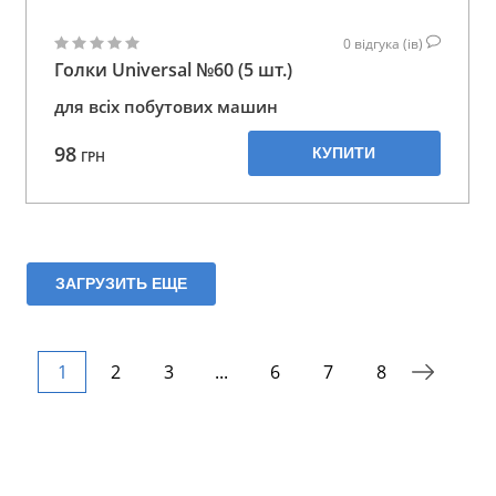
0
відгука (ів)
Голки Universal №60 (5 шт.)
для всіх побутових машин
98
КУПИТИ
ГРН
ЗАГРУЗИТЬ ЕЩЕ
1
2
3
...
6
7
8