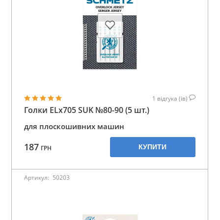
1
відгука (ів)
Голки ELx705 SUK №80-90 (5 шт.)
для плоскошивних машин
187
КУПИТИ
ГРН
Артикул:
50203