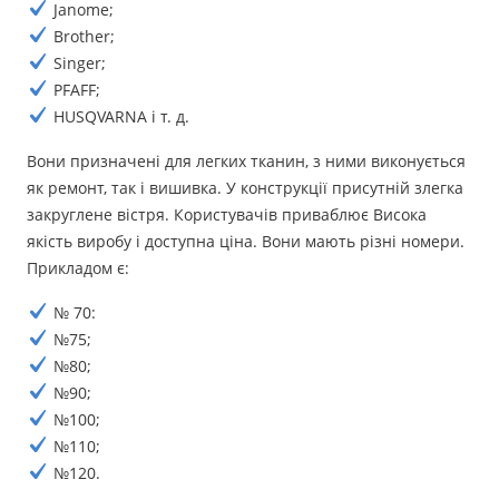
Janome;
Brother;
Singer;
PFAFF;
HUSQVARNA і т. д.
Вони призначені для легких тканин, з ними виконується
як ремонт, так і вишивка. У конструкції присутній злегка
закруглене вістря. Користувачів приваблює Висока
якість виробу і доступна ціна. Вони мають різні номери.
Прикладом є:
№ 70:
№75;
№80;
№90;
№100;
№110;
№120.