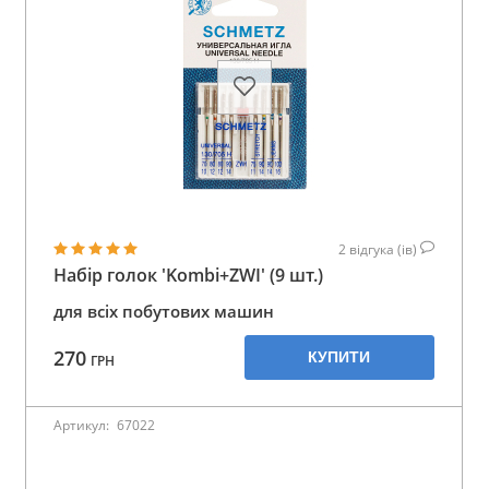
2
відгука (ів)
Набір голок 'Kombi+ZWI' (9 шт.)
для всіх побутових машин
270
КУПИТИ
ГРН
Артикул:
67022