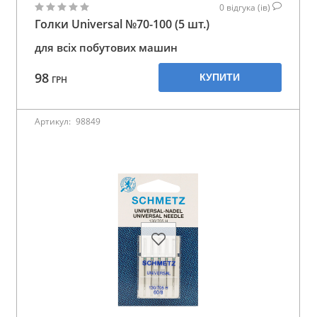
0
відгука (ів)
Голки Universal №70-100 (5 шт.)
для всіх побутових машин
98
КУПИТИ
ГРН
Артикул:
98849