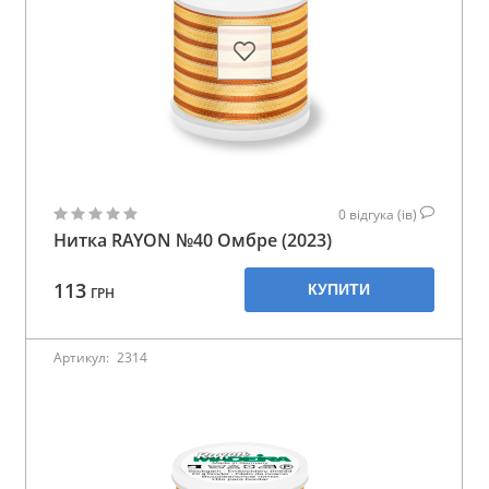
0
відгука (ів)
Нитка RAYON №40 Омбре (2023)
113
КУПИТИ
ГРН
Артикул:
2314