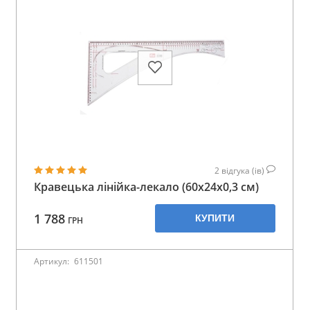
2
відгука (ів)
Кравецька лінійка-лекало (60х24х0,3 см)
1 788
КУПИТИ
ГРН
Артикул:
611501