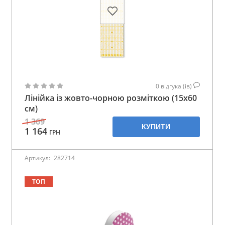
0
відгука (ів)
Лінійка із жовто-чорною розміткою (15х60
см)
1 369
КУПИТИ
1 164
ГРН
Артикул:
282714
ТОП