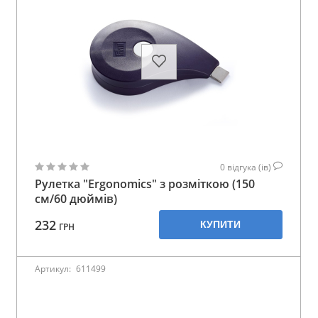
0
відгука (ів)
Рулетка "Ergonomics" з розміткою (150
см/60 дюймів)
232
КУПИТИ
ГРН
Артикул:
611499