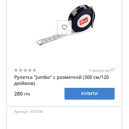
0
відгука (ів)
Рулетка "Jumbo" с разметкой (300 см/120
дюймов)
280
КУПИТИ
ГРН
Артикул:
610730