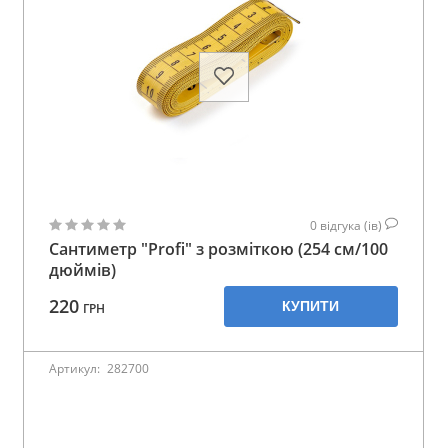
0
відгука (ів)
Сантиметр "Profi" з розміткою (254 см/100
дюймів)
220
КУПИТИ
ГРН
Артикул:
282700