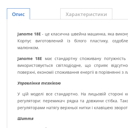
Опис
Характеристики
Janome 18Е
- це класична швейна машинка, яка викон
Корпус виготовлений із білого пластику, оздоб
малюнком.
Janome 18Е
має стандартну споживану потужніст
використовується світлодіодне, що сприяє відсутно
поверхні, економії споживання енергії в порівнянні 
Управління технікою
У цій моделі все стандартно. На лицьовій стороні 
регулятори: перемикач рядка та довжини стібка. Та
регуляторами натягу верхньої нитки і клавішею зворотн
Шиття