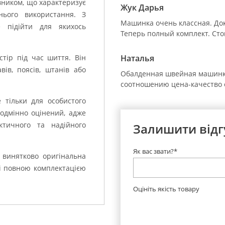
ником, що характеризує
Жук Дарья
ього використання. З
Машинка очень классная. Док
 підійти для якихось
Теперь полный комплект. Сто
тір під час шиття. Він
Наталья
вів, поясів, штанів або
Обалденная швейная машинка
соотношению цена-качество 
тільки для особистого
одмінно оцінений, адже
ктичного та надійного
Залишити відг
Як вас звати?*
винятково оригінальна
 і повною комплектацією
Оцініть якість товару