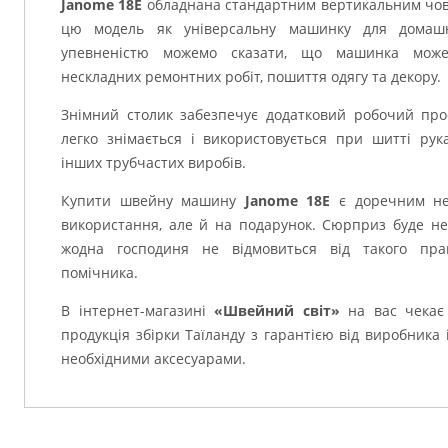
Janome 18Е
обладнана стандартним вертикальним чов
цю модель як універсальну машинку для домашн
упевненістю можемо сказати, що машинка може
нескладних ремонтних робіт, пошиття одягу та декору.
Знімний столик забезпечує додатковий робочий прос
легко знімається і використовується при шитті рука
інших трубчастих виробів.
Купити швейну машину
Janome 18Е
є доречним не 
використання, але й на подарунок. Сюрприз буде не
жодна господиня не відмовиться від такого пра
помічника.
В інтернет-магазині
«Швейний світ»
на вас чекає 
продукція збірки Таїланду з гарантією від виробника
необхідними аксесуарами.