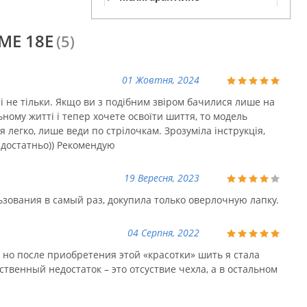
обслуговування
ME 18E
(5)
01 Жовтня, 2024
 не тільки. Якщо ви з подібним звіром бачилися лише на
ьному житті і тепер хочете освоїти шиття, то модель
 легко, лише веди по стрілочкам. Зрозуміла інструкція,
 достатньо)) Рекомендую
19 Вересня, 2023
ования в самый раз, докупила только оверлочную лапку.
04 Серпня, 2022
и но после приобретения этой «красотки» шить я стала
твенный недостаток – это отсуствие чехла, а в остальном