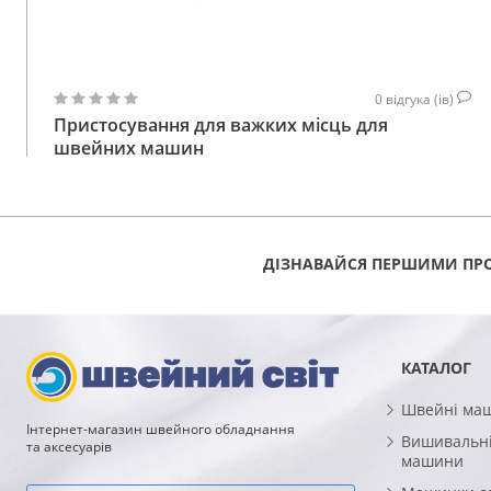
0
відгука (ів)
Пристосування для важких місць для
швейних машин
для всіх побутових та промислових швейних
машин
101
КУПИТИ
ГРН
ДІЗНАВАЙСЯ ПЕРШИМИ ПРО
КАТАЛОГ
Швейні ма
Інтернет-магазин швейного обладнання
Вишивальні
та аксесуарів
машини