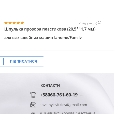
2
відгука (ів)
Шпулька прозора пластикова (20,5*11,7 мм)
для всіх швейних машин Janome/Family
25
КУПИТИ
ГРН
ПІДПИСАТИСЯ
КОНТАКТИ
+38066-761-60-19
shveinyisvitkiev@gmail.com
м. Київ, вул. Хорива, 1а (станція