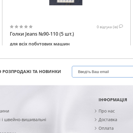
0
відгука (ів)
Голки Jeans №90-110 (5 шт.)
для всіх побутових машин
141
КУПИТИ
ГРН
 РОЗПРОДАЖІ ТА НОВИНКИ
ІНФОРМАЦІЯ
шини
Про нас
 і швейно-вишивальні
Доставка
Оплата