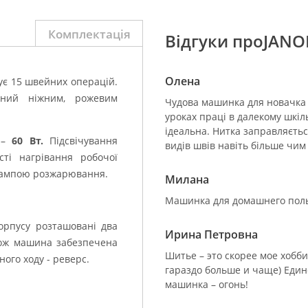
Комплектація
Відгуки проJANO
Олена
ує 15 швейних операцій.
лений ніжним, рожевим
Чудова машинка для новачка і
уроках праці в далекому шкіл
ідеальна. Нитка заправляється
ь –
60 Вт.
Підсвічування
видів швів навіть більше чим
сті нагрівання робочої
з лампою розжарювання.
Милана
Машинка для домашнего польз
корпусу розташовані два
Ирина Петровна
кож машина забезпечена
Шитье – это скорее мое хобб
ого ходу - реверс.
гараздо больше и чаще) Единс
машинка – огонь!