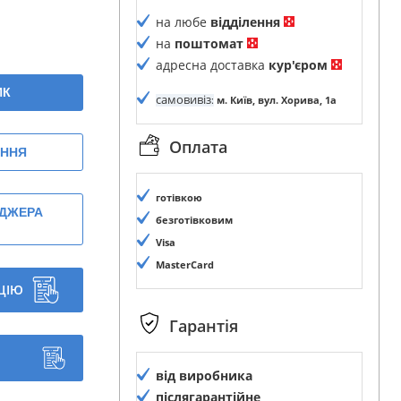
на любе
відділення
на
поштомат
адресна доставка
кур'єром
ИК
самовивіз
:
м. Київ, вул. Хорива, 1а
Оплата
ЕННЯ
готівкою
ЕДЖЕРА
безготівковим
Visa
MasterCard
ЦІЮ
Гарантія
від виробника
післягарантійне