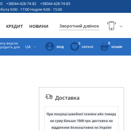
20
+38044-428-74-82
+38044-428-74-83
бота 9:00 - 17:00 Неділя 9:00 - 15:00
Зворотний дзвінок
КРЕДИТ
НОВИНИ
вну версію
0
0
UA
ідходить для
ОБРАНЕ
ВХІД
КОШИК
Доставка
При покупці швейної техніки або товару
на суму більше 1500 грн. доставка на
відділення безкоштовна по Україні