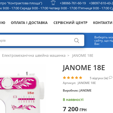
 метро "Контрактова площа")
+38066-761-60-19
+38097-610-43-
 9:00 - 17:00 Середа 9:00 - 17:00 Четвер 9:00 - 17:00 П'ятниця 9:00 - 17:00 Су
НІЮ
ОПЛАТА І ДОСТАВКА
СЕРВІСНИЙ ЦЕНТР
КОНТАКТИ
Виберіть мо
сайту, що п
Вас
Електромеханічна швейна машинка
JANOME 18E
JANOME 18E
5
відгука (ів)
Артикул:
JANOME 18E
Виробник:
JANOME
В наявності
7 200
ГРН