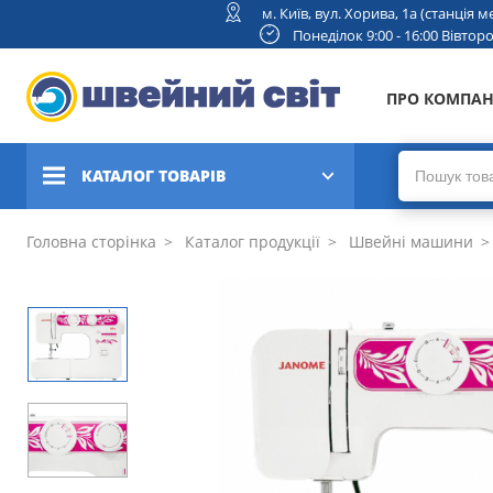
м. Київ, вул. Хорива, 1а (станція
Понеділок 9:00 - 16:00 Вівторок
ПРО КОМПА
КАТАЛОГ ТОВАРІВ
Швейні машини
Головна сторінка
Каталог продукції
Швейні машини
Вишивальні та швейно-
вишивальні машини
Коверлоки, оверлоки,
плоскошовні машини
В'язальні машини