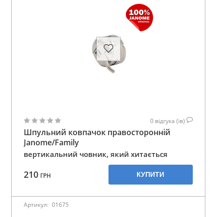
0
відгука (ів)
Шпульний ковпачок правосторонній
Janome/Family
вертикальний човник, який хитається
210
КУПИТИ
ГРН
Артикул:
01675