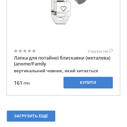
0
відгука (ів)
Лапка для потайної блискавки (металева)
Janome/Family
вертикальний човник, який хитається
161
КУПИТИ
ГРН
ЗАГРУЗИТЬ ЕЩЕ