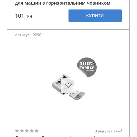
для машин з горизонтальним човником
101
КУПИТИ
ГРН
Артикул:
9290
0
відгука (ів)