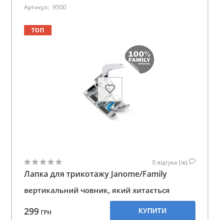
Артикул:
9500
ТОП
0
відгука (ів)
Лапка для трикотажу Janome/Family
вертикальний човник, який хитається
299
КУПИТИ
ГРН