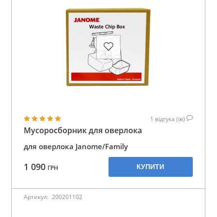
1
відгука (ів)
Мусоросборник для оверлока
для оверлока Janome/Family
1 090
КУПИТИ
ГРН
Артикул:
200201102