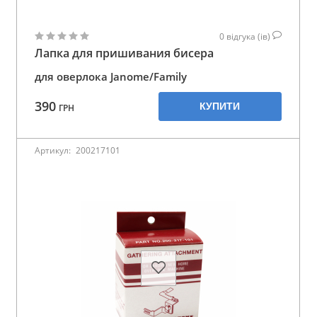
0
відгука (ів)
Лапка для пришивания бисера
для оверлока Janome/Family
390
КУПИТИ
ГРН
Артикул:
200217101