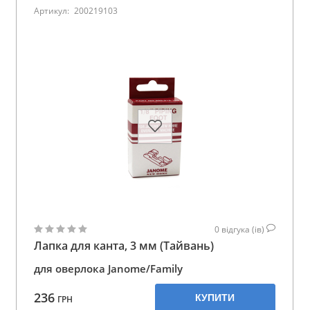
Артикул:
200219103
0
відгука (ів)
Лапка для канта, 3 мм (Тайвань)
для оверлока Janome/Family
236
КУПИТИ
ГРН