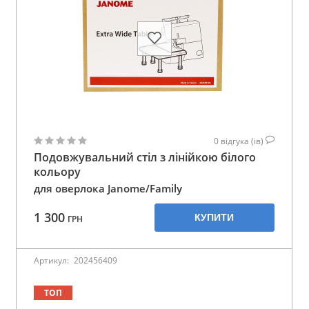
0
відгука (ів)
Подовжувальний стіл з лінійкою білого
кольору
для оверлока Janome/Family
1 300
КУПИТИ
ГРН
Артикул:
202456409
ТОП