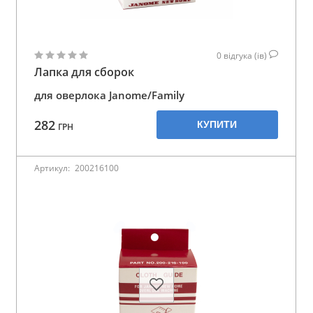
0
відгука (ів)
Лапка для сборок
для оверлока Janome/Family
282
КУПИТИ
ГРН
Артикул:
200216100