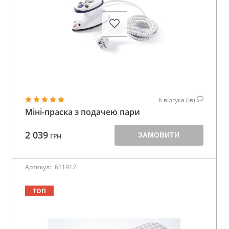
6
відгука (ів)
Міні-праска з подачею пари
2 039
ЗАМОВИТИ
ГРН
Артикул:
611912
ТОП