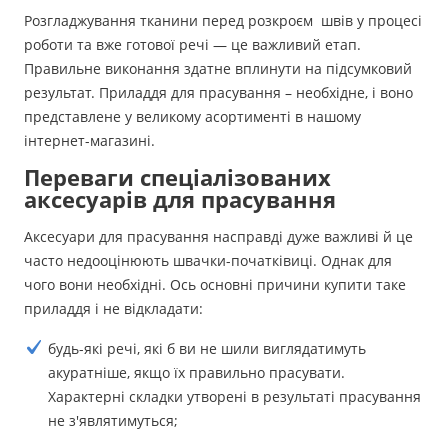
Розгладжування тканини перед розкроєм швів у процесі
роботи та вже готової речі — це важливий етап.
Правильне виконання здатне вплинути на підсумковий
результат. Приладдя для прасування – необхідне, і воно
представлене у великому асортименті в нашому
інтернет-магазині.
Переваги спеціалізованих
аксесуарів для прасування
Аксесуари для прасування насправді дуже важливі й це
часто недооцінюють швачки-початківиці. Однак для
чого вони необхідні. Ось основні причини купити таке
приладдя і не відкладати:
будь-які речі, які б ви не шили виглядатимуть
акуратніше, якщо їх правильно прасувати.
Характерні складки утворені в результаті прасування
не з'являтимуться;