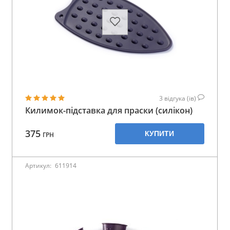
3
відгука (ів)
Килимок-підставка для праски (силікон)
375
КУПИТИ
ГРН
Артикул:
611914