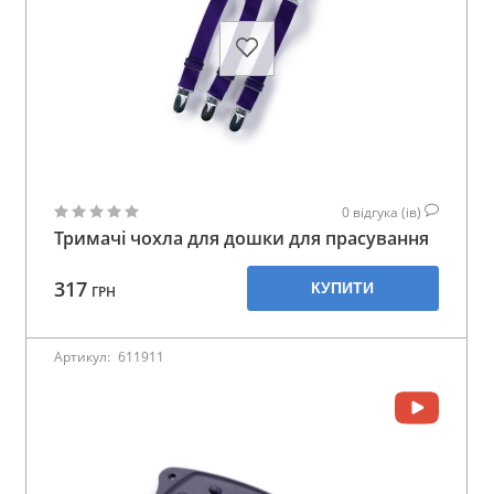
0
відгука (ів)
Тримачі чохла для дошки для прасування
317
КУПИТИ
ГРН
Артикул:
611911