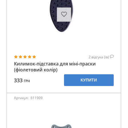
2
відгука (ів)
Килимок-підставка для міні-праски
(фіолетовий колір)
333
КУПИТИ
ГРН
Артикул:
611909