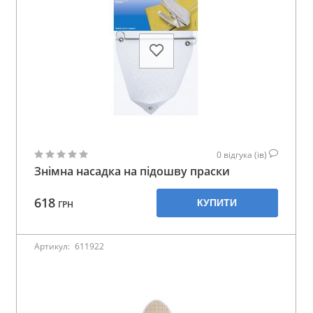
0
відгука (ів)
Знімна насадка на підошву праски
618
КУПИТИ
ГРН
Артикул:
611922