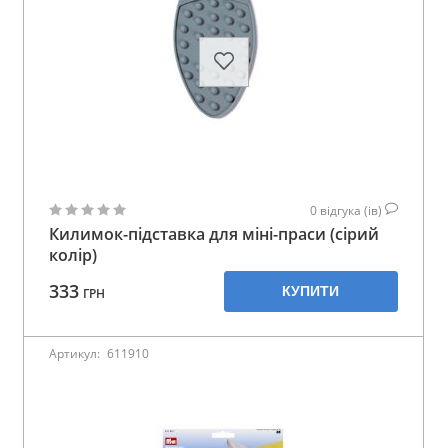
0
відгука (ів)
Килимок-підставка для міні-праси (сірий
колір)
333
КУПИТИ
ГРН
Артикул:
611910