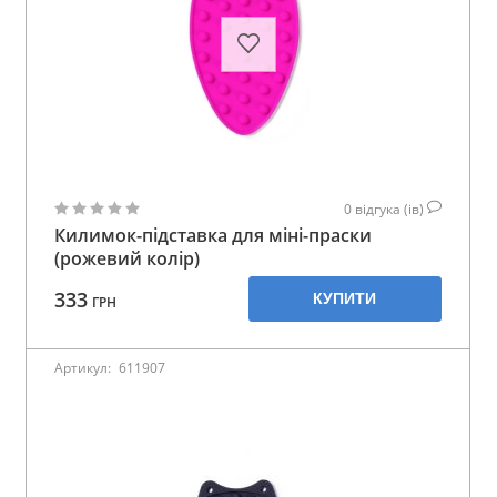
0
відгука (ів)
Килимок-підставка для міні-праски
(рожевий колір)
333
КУПИТИ
ГРН
Артикул:
611907