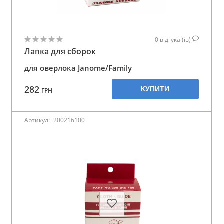
0
відгука (ів)
Лапка для сборок
для оверлока Janome/Family
282
КУПИТИ
ГРН
Артикул:
200216100