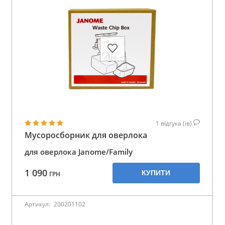
1
відгука (ів)
Мусоросборник для оверлока
для оверлока Janome/Family
1 090
КУПИТИ
ГРН
Артикул:
200201102