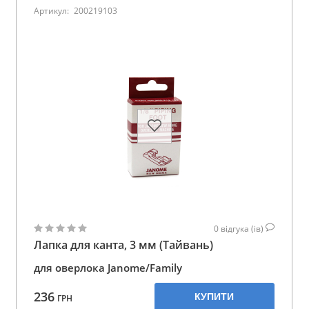
Артикул:
200219103
0
відгука (ів)
Лапка для канта, 3 мм (Тайвань)
для оверлока Janome/Family
236
КУПИТИ
ГРН