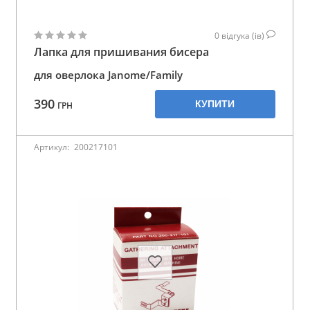
0
відгука (ів)
Лапка для пришивания бисера
для оверлока Janome/Family
390
КУПИТИ
ГРН
Артикул:
200217101