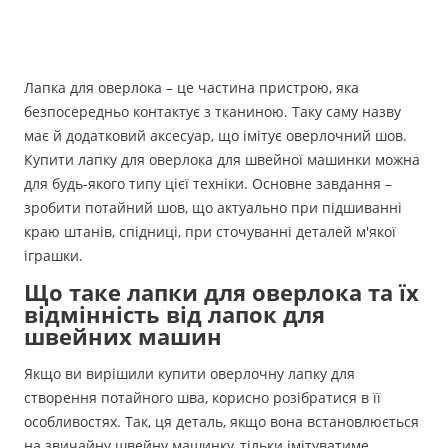
Лапка для оверлока – це частина пристрою, яка
безпосередньо контактує з тканиною. Таку саму назву
має й додатковий аксесуар, що імітує оверлочний шов.
Купити лапку для оверлока для швейної машинки можна
для будь-якого типу цієї техніки. Основне завдання –
зробити потайний шов, що актуально при підшиванні
краю штанів, спідниці, при сточуванні деталей м'якої
іграшки.
Що таке лапки для оверлока та їх
відмінність від лапок для
швейних машин
Якщо ви вирішили купити оверлочну лапку для
створення потайного шва, корисно розібратися в її
особливостях. Так, ця деталь, якщо вона встановлюється
на звичайну швейну машинку, тільки імітуватиме