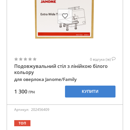
0
відгука (ів)
Подовжувальний стіл з лінійкою білого
кольору
для оверлока Janome/Family
1 300
КУПИТИ
ГРН
Артикул:
202456409
ТОП