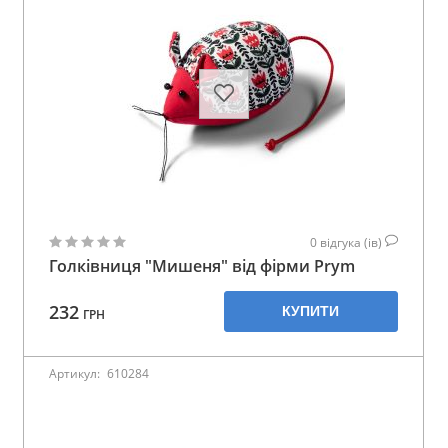
0
відгука (ів)
Голківниця "Мишеня" від фірми Prym
232
КУПИТИ
ГРН
Артикул:
610284