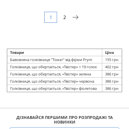
1
2
Товари
Ціна
Бавовняна голківниця "Томат" від фірми Prym
155 грн
Голківниця, що обертається, «Твістер» + 19 голок
402 грн
Голківниця, що обертається, «Твістер» зелена
386 грн
Голківниця, що обертається, «Твістер» червона
386 грн
Голківниця, що обертається, «Твістер» фіолетова
386 грн
ДІЗНАВАЙСЯ ПЕРШИМИ ПРО РОЗПРОДАЖІ ТА
НОВИНКИ