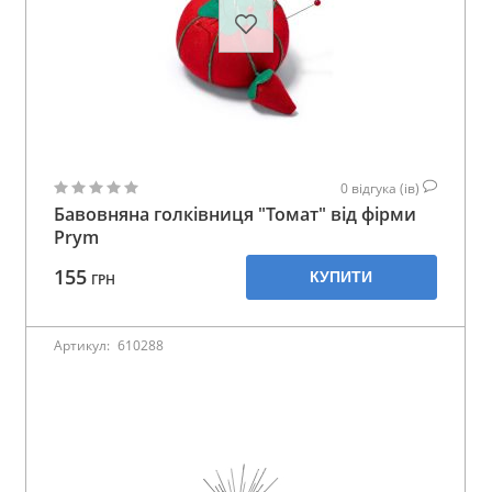
0
відгука (ів)
Бавовняна голківниця "Томат" від фірми
Prym
155
КУПИТИ
ГРН
Артикул:
610288