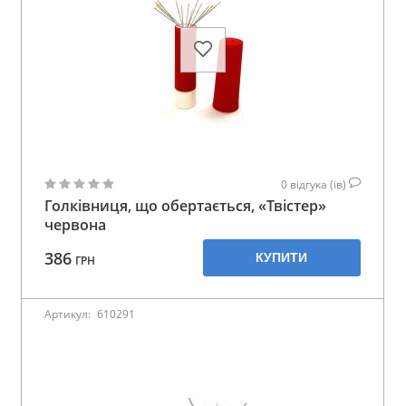
0
відгука (ів)
Голківниця, що обертається, «Твістер»
червона
386
КУПИТИ
ГРН
Артикул:
610291