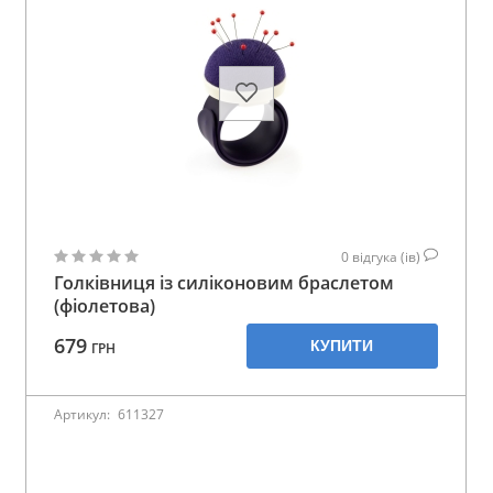
0
відгука (ів)
Голківниця із силіконовим браслетом
(фіолетова)
679
КУПИТИ
ГРН
Артикул:
611327