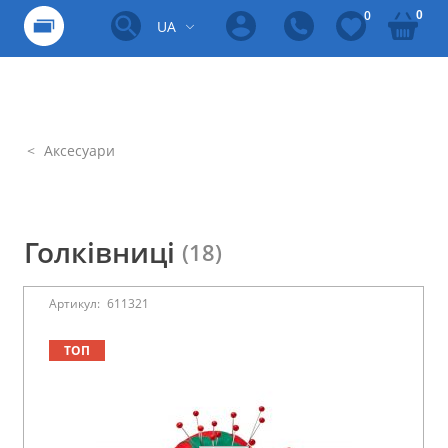
0
0
UA
Аксесуари
Голківниці
(18)
Артикул:
611321
ТОП