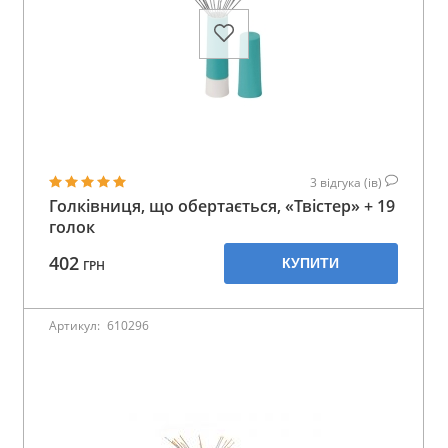
3
відгука (ів)
Голківниця, що обертається, «Твістер» + 19
голок
402
КУПИТИ
ГРН
Артикул:
610296