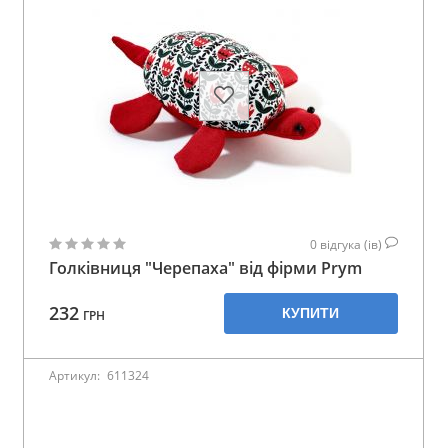
0
відгука (ів)
Голківниця "Черепаха" від фірми Prym
232
КУПИТИ
ГРН
Артикул:
611324