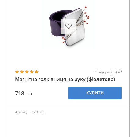
1
відгука (ів)
Магнітна голківниця на руку (фіолетова)
718
КУПИТИ
ГРН
Артикул:
610283