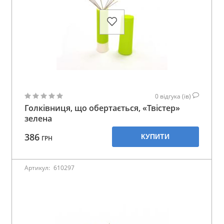
0
відгука (ів)
Голківниця, що обертається, «Твістер»
зелена
386
КУПИТИ
ГРН
Артикул:
610297