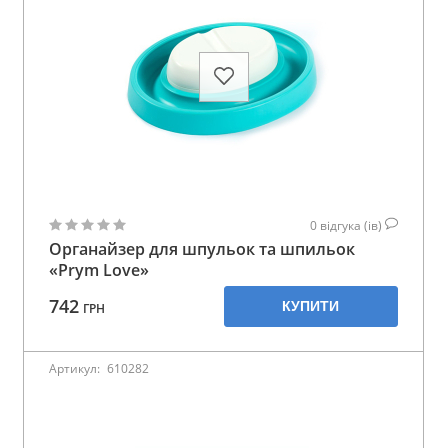
0
відгука (ів)
Органайзер для шпульок та шпильок
«Prym Love»
742
КУПИТИ
ГРН
Артикул:
610282