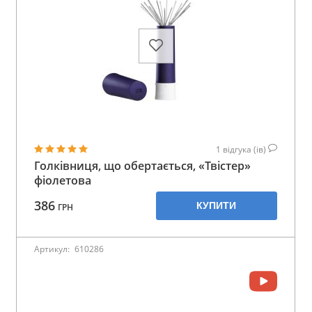
1
відгука (ів)
Голківниця, що обертається, «Твістер»
фіолетова
386
КУПИТИ
ГРН
Артикул:
610286