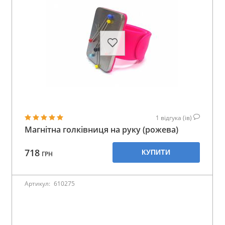
1
відгука (ів)
Магнітна голківниця на руку (рожева)
718
КУПИТИ
ГРН
Артикул:
610275