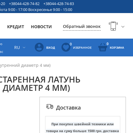
-20
+38044-428-74-82
+38044-428-74-83
ота 9:00 - 17:00 Воскресенье 9:00 - 15:00
Обратный звонок
Ы
КРЕДИТ
НОВОСТИ
ую
0
0
RU
ИЗБРАННОЕ
ВХОД
КОРЗИНА
ас
утренний диаметр 4 мм)
ТАРЕННАЯ ЛАТУНЬ
 ДИАМЕТР 4 ММ)
Доставка
При покупке швейной техники или
товара на суму больше 1500 грн. доставка