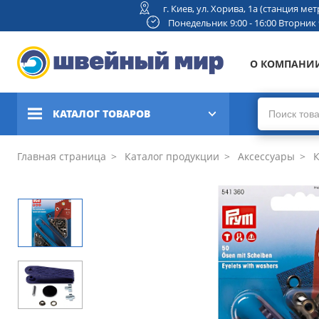
г. Киев, ул. Хорива, 1а (станция м
Понедельник 9:00 - 16:00 Вторник 9:
О КОМПАНИ
КАТАЛОГ ТОВАРОВ
Швейные машины
Главная страница
Каталог продукции
Аксессуары
К
Вышивальные и швейно-
вышивальные машины
Коверлоки, оверлоки,
плоскошовные машины
Вязальные машины