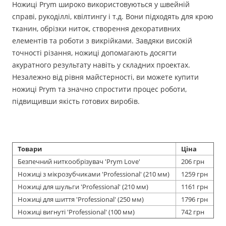
Ножиці Prym широко використовуються у швейній
справі, рукоділлі, квілтингу і т.д. Вони підходять для крою
тканин, обрізки ниток, створення декоративних
елементів та роботи з викрійками. Завдяки високій
точності різання, ножиці допомагають досягти
акуратного результату навіть у складних проектах.
Незалежно від рівня майстерності, ви можете купити
ножиці Prym та значно спростити процес роботи,
підвищивши якість готових виробів.
Товари
Ціна
Безпечний ниткообрізувач 'Prym Love'
206 грн
Ножиці з мікрозубчиками 'Professional' (210 мм)
1259 грн
Ножиці для шульги 'Professional' (210 мм)
1161 грн
Ножиці для шиття 'Professional' (250 мм)
1796 грн
Ножиці вигнуті 'Professional' (100 мм)
742 грн