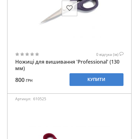
0
відгука (ів)
Ножиці для вишивання 'Professional' (130
мм)
800
КУПИТИ
ГРН
Артикул:
610525