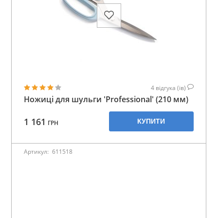
4
відгука (ів)
Ножиці для шульги 'Professional' (210 мм)
1 161
КУПИТИ
ГРН
Артикул:
611518