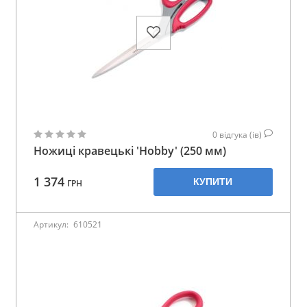
0
відгука (ів)
Ножиці кравецькі 'Hobby' (250 мм)
1 374
КУПИТИ
ГРН
Артикул:
610521