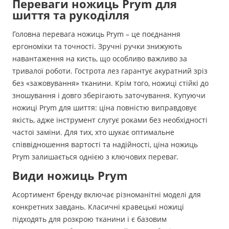
Переваги ножиць Prym для
шиття та рукоділля
Головна перевага ножиць Prym – це поєднання
ергономіки та точності. Зручні ручки знижують
навантаження на кисть, що особливо важливо за
тривалої роботи. Гострота лез гарантує акуратний зріз
без «зажовування» тканини. Крім того, ножиці стійкі до
зношування і довго зберігають заточування. Купуючи
ножиці Prym для шиття: ціна повністю виправдовує
якість, адже інструмент слугує роками без необхідності
частої заміни. Для тих, хто шукає оптимальне
співвідношення вартості та надійності, ціна ножиць
Prym залишається однією з ключових переваг.
Види ножиць Prym
Асортимент бренду включає різноманітні моделі для
конкретних завдань. Класичні кравецькі ножиці
підходять для розкрою тканини і є базовим