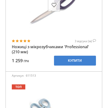
3
відгука (ів)
Ножиці з мікрозубчиками 'Professional'
(210 мм)
1 259
КУПИТИ
ГРН
Артикул:
611513
ТОП