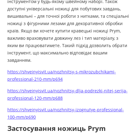
інструментом у будь-якому швейному наборі. Також
доступні універсальні ножиці для побутових завдань,
вишивальні – для точної роботи з нитками, та спеціальні
ножиці з фігурними лезами для декоративної обробки
країв. Якщо ви хочете купити кравецькі ножиці Prym,
важливо враховувати довжину лез і тип матеріалу, з
яким ви працюватимете. Такий підхід дозволить обрати
інструмент, що максимально відповідає вашим
завданням.
https://shveinyisvit.ua/nozhnitsy-s-mikrozubchikami-
professional-210-mm/p694
https://shveinyisvit.ua/nozhnitsy-dlja-podrezki-nitej-serija-
professional-120-mm/p688
https://shveinyisvit.ua/nozhnitsy-izognutye-professional-
100-mm/p690
Застосування ножиць Prym