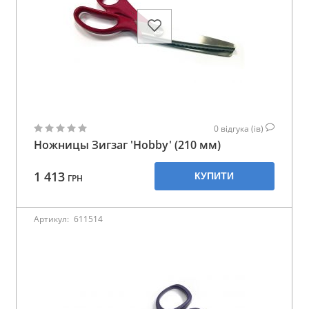
0
відгука (ів)
Ножницы Зигзаг 'Hobby' (210 мм)
1 413
КУПИТИ
ГРН
Артикул:
611514