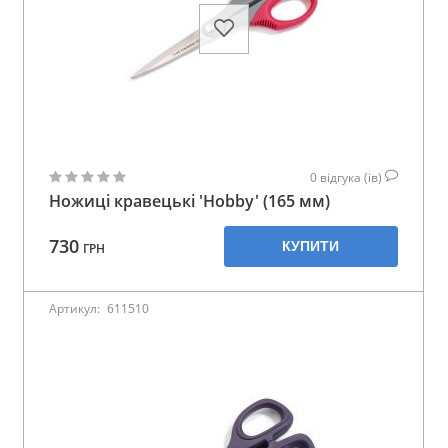
0
відгука (ів)
Ножиці кравецькі 'Hobby' (165 мм)
730
КУПИТИ
ГРН
Артикул:
611510