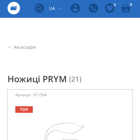
0
0
UA
Аксесуари
Ножиці PRYM
(21)
Артикул:
611504
ТОП