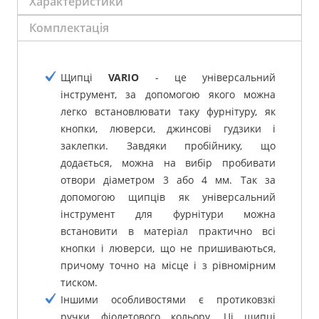
Характеристики
Комплектація
Щипці
VARIO
- це універсальний
інструмент, за допомогою якого можна
легко встановлювати таку фурнітуру, як
кнопки, люверси, джинсові гудзики і
заклепки. Завдяки пробійнику, що
додається, можна на вибір пробивати
отвори діаметром 3 або 4 мм. Так за
допомогою щипців як універсальний
інструмент для фурнітури можна
встановити в матеріал практично всі
кнопки і люверси, що не пришиваються,
причому точно на місце і з рівномірним
тиском.
Іншими особливостями є протиковзкі
ручки фіолетового кольору. Ці щипці