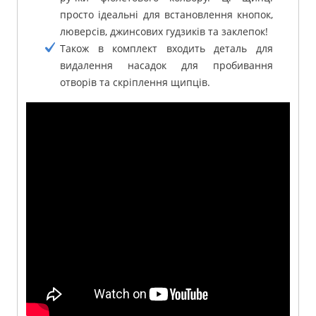
просто ідеальні для встановлення кнопок,
люверсів, джинсових гудзиків та заклепок!
Також в комплект входить деталь для
видалення насадок для пробивання
отворів та скріплення щипців.