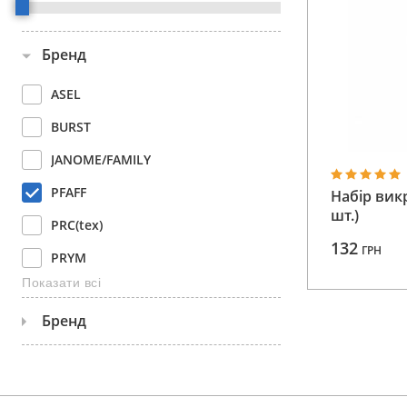
Аксесуари
Бренд
Бренди
ASEL
ВСІ КАТЕГОРІЇ
BURST
JANOME/FAMILY
PFAFF
Набір викр
шт.)
PRC(tex)
132
ГРН
PRYM
Показати всі
SANDEEP
Бренд
SEW MATE
SPIRIT 2
416427101
TEXI