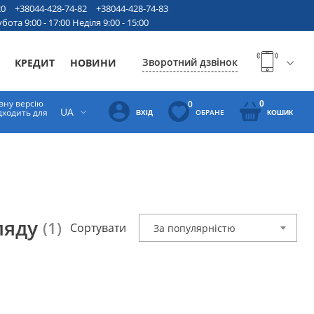
20
+38044-428-74-82
+38044-428-74-83
бота 9:00 - 17:00 Неділя 9:00 - 15:00
Зворотний дзвінок
КРЕДИТ
НОВИНИ
вну версію
0
0
UA
ідходить для
ОБРАНЕ
ВХІД
КОШИК
ляду
(1)
Сортувати
За популярністю