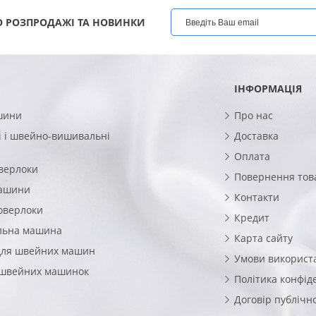
 РОЗПРОДАЖІ ТА НОВИНКИ
ІНФОРМАЦІЯ
шини
Про нас
 і швейно-вишивальні
Доставка
Оплата
верлоки
Повернення тов
машини
Контакти
оверлоки
Кредит
льна машина
Карта сайту
для швейних машин
Умови використ
 швейних машинок
Політика конфід
Договір публічн