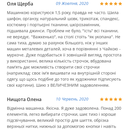
Оля Щерба
09 Жовтня, 2020
Машинкою користуюся 1,5 року, правда не часто. Шила
шифон, органзу, натуральний шовк, трикотаж, спандекс,
костюмну і портьєрні тканини, шкірозамінник,
підшивала джинси. Проблем не було, "їсть" всі тканини,
не вередує. "Важкенько", на столі стоїть "як укопана". Не
сама тиха, думаю за рахунок більшого, ніж у інших
машин металевих деталей, хоча в порівнянні з Чайкою -
муркоче. Дуже подобається її зовнішній вигляд, простота
у використанні, велика кількість строчок, вбудована
пам'ять дає можливість створити свої строчки
(наприклад: своє ім'я вишивати на внутрішній стороні
одягу, що щось подібне до того як художники підписують
свої картини). Шию з ВЕЛИЧЕЗНИМ задоволенням.
Нищота Олена
10 Червень, 2020
Відмінна машинка. Якісна. Я дуже задоволена. Понад 200
елементів, легко вибирати строчки, шиє тихо і хороше
підсвічування, великий простір для шиття, обрізка
верхньої нитки, нижньої за допомогою кнопки і навіть