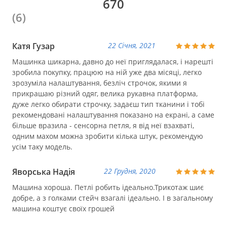
670
(6)
Катя Гузар
22 Січня, 2021
Машинка шикарна, давно до неї приглядалася, і нарешті
зробила покупку, працюю на ній уже два місяці, легко
зрозуміла налаштування, безліч строчок, якими я
прикрашаю різний одяг, велика рукавна платформа,
дуже легко обирати строчку, задаєш тип тканини і тобі
рекомендовані налаштування показано на екрані, а саме
більше вразила - сенсорна петля, я від неї взахваті,
одним махом можна зробити кілька штук, рекомендую
усім таку модель.
Яворська Надія
22 Грудня, 2020
Машина хороша. Петлі робить ідеально.Трикотаж шиє
добре, а з голками стейч взагалі ідеально. І в загальному
машина коштує своїх грошей