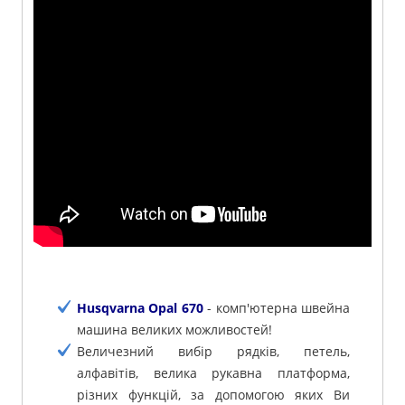
Husqvarna Opal 670
- комп'ютерна швейна
машина великих можливостей!
Величезний вибір рядків, петель,
алфавітів, велика рукавна платформа,
різних функцій, за допомогою яких Ви