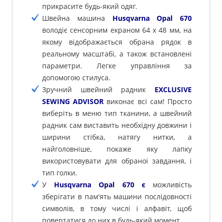
прикрасите будь-який одяг.
Швейна машина
Husqvarna Opal 670
володіє сенсорним екраном 64 х 48 мм, на
якому відображається обрана рядок в
реальному масштабі, а також встановлені
параметри. Легке управління за
допомогою стилуса.
Зручний швейний радник
EXCLUSIVE
SEWING ADVISOR
виконає всі сам! Просто
виберіть в меню тип тканини, а швейний
радник сам виставить необхідну довжини і
ширини стібка, натягу нитки, а
найголовніше, покаже яку лапку
використовувати для обраної завдання, і
тип голки.
У
Husqvarna Opal 670 є
можливість
зберігати в пам'ять машини послідовності
символів, в тому числі і алфавіт, щоб
повертатися до них в будь-який момент.