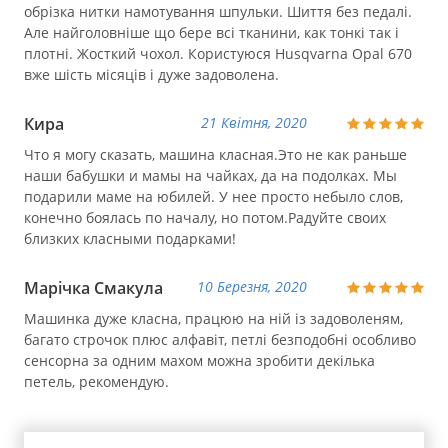
обрізка нитки намотування шпульки. Шиття без педалі.
Але найголовніше що бере всі тканини, как тонкі так і
плотні. Жосткий чохол. Користуюся Husqvarna Opal 670
вже шість місяців і дуже задоволена.
Кира
21 Квітня, 2020
Что я могу сказать, машина класная.Это не как раньше
наши бабушки и мамы на чайках, да на подолках. Мы
подарили маме на юбилей. У нее просто небыло слов,
конечно боялась по началу, но потом.Радуйте своих
близких класными подарками!
Марічка Смакула
10 Березня, 2020
Машинка дуже класна, працюю на ній із задоволеням,
багато строчок плюс алфавіт, петлі безподобні особливо
сенсорна за одним махом можна зробити декілька
петель, рекомендую.