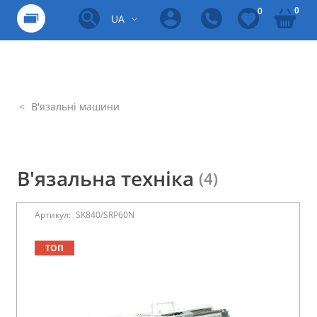
0
0
UA
В'язальні машини
В'язальна техніка
(4)
Артикул:
SK840/SRP60N
ТОП