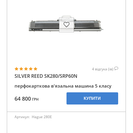
4
відгука (ів)
SILVER REED SK280/SRP60N
перфокарткова в'язальна машина 5 класу
64 800
КУПИТИ
ГРН
Артикул:
Hague 280E