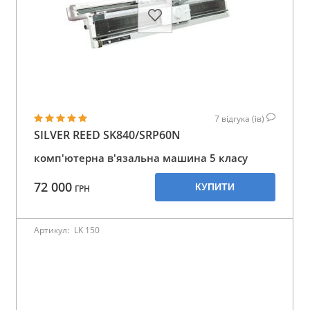
7
відгука (ів)
SILVER REED SK840/SRP60N
комп'ютерна в'язальна машина 5 класу
72 000
КУПИТИ
ГРН
Артикул:
LK 150