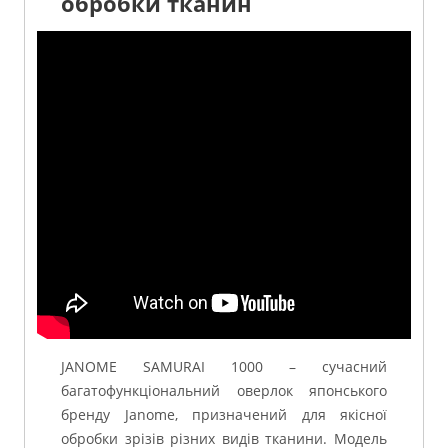
обробки тканин
JANOME SAMURAI 1000 – сучасний
багатофункціональний оверлок японського
бренду Janome, призначений для якісної
обробки зрізів різних видів тканини. Модель