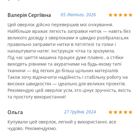
Валерія Сергіївна
05 Лютого, 2026
Цей оверлок дійсно перевершив мої очікування.
Найбільше вражає легкість заправки ниток — навіть без
великого досвіду з оверлоками я швидко розібралась,як
правильно заправити нитки в петлітелі та голки і
налаштувати натяг. Інструкція чітка та зрозуміла.
Під час шиття машина працює дуже плавно , а стібки
виходять рівними та акуратними на будь-якому типі
тканини — від легких до більш щільних матеріалів.
Також хочу відзначити надійність і стабільну роботу на
високих швидкостях — ідеально для великих проектів.
Рекомендую цей оверлок усім, хто цінує зручність, якість
та простоту використання!
Ольга
27 Грудня, 2024
Купували цей оверлок, легкий у використанні, все
чудово. Рекомендуємо.