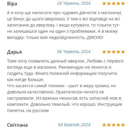
Віра
26 Червень, 2024
А я хочу ще написати про чудових дівчаток з магазину(
це бонус до цього оверлока). У них є всі відповіді на всі
запитання до оверлоку. І якщо купувати, то тількти тут-
не залишишся один на один з проблемами. А в моєму
випадку- тільки моя недосвідченність. ДЯКУЮ!
Дарья
06 Червень, 2024
Тоже хочу похвалить данный оверлок. Любовь с первого
взгляда еще в магазине. Рекомендую не ленится и
сходить туда. Много полезной информации получите,
как нигде больше.
Что касается самой техники - шьет в меру громко, но
довольно качественно. Практически ничего не
настраивали. Из важных нюансов, есть запасной нож в
комплекте. Довольно тяжелый, что хорошо. Инструкция
понятна, на русском
Світлана
04 Березня, 2024