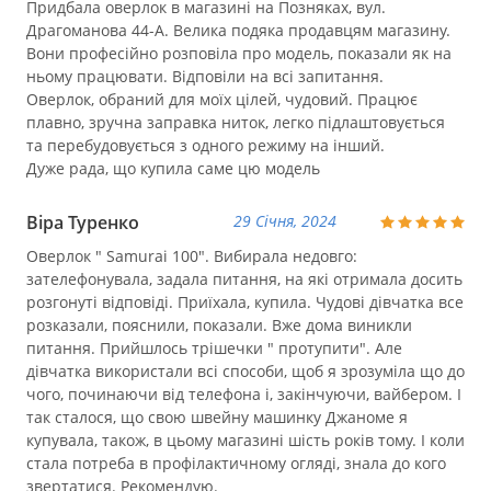
Придбала оверлок в магазині на Позняках, вул.
Драгоманова 44-А. Велика подяка продавцям магазину.
Вони професійно розповіла про модель, показали як на
ньому працювати. Відповіли на всі запитання.
Оверлок, обраний для моїх цілей, чудовий. Працює
плавно, зручна заправка ниток, легко підлаштовується
та перебудовується з одного режиму на інший.
Дуже рада, що купила саме цю модель
Віра Туренко
29 Січня, 2024
Оверлок " Samurai 100". Вибирала недовго:
зателефонувала, задала питання, на які отримала досить
розгонуті відповіді. Приїхала, купила. Чудові дівчатка все
розказали, пояснили, показали. Вже дома виникли
питання. Прийшлось трішечки " протупити". Але
дівчатка використали всі способи, щоб я зрозуміла що до
чого, починаючи від телефона і, закінчуючи, вайбером. І
так сталося, що свою швейну машинку Джаноме я
купувала, також, в цьому магазині шість років тому. І коли
стала потреба в профілактичному огляді, знала до кого
звертатися. Рекомендую.