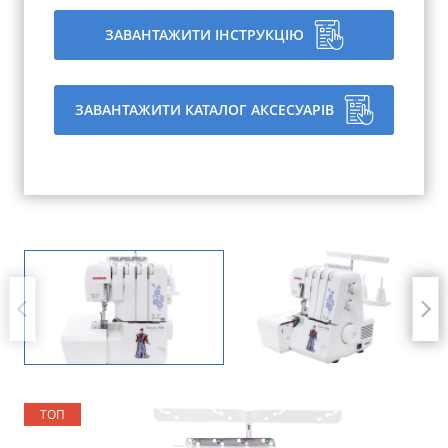
ЗАВАНТАЖИТИ ІНСТРУКЦІЮ
ЗАВАНТАЖИТИ КАТАЛОГ АКСЕСУАРІВ
ТОП
ТОП
ТОП
ТОП
ТОП
ТОП
ТОП