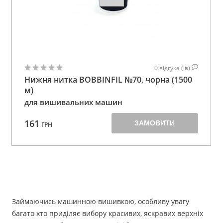
0
відгука (ів)
Нижня нитка BOBBINFIL №70, чорна (1500
м)
для вишивальних машин
161
ЗАМОВИТИ
ГРН
Займаючись машинною вишивкою, особливу увагу
багато хто приділяє вибору красивих, яскравих верхніх