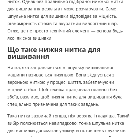
ниток. Однак без правильно підібраної нижньої нитки
для вишивання результат може розчарувати. Саме
шпульна нитка для вишивки відповідає за міцність,
рівномірність стібків та акуратний виворітний шар.
Отже, це не просто технічний елемент — основа будь-
якої якісної вишивки.
Що таке нижня нитка для
вишивання
Нитка, яка заправляється в шпульку вишивальної
машини називається нижньою. Вона з'єднується з
верхньою ниткою у процесі шиття, забезпечуючи
міцний стібок. Щоб техніка працювала плавно і без
збоїв, важливо, щоб нижня нитка для вишивання була
спеціально призначена для таких завдань.
Така нитка зазвичай тонша, ніж верхня, і гладкіша. Такий
вибір пояснюється невипадково: тонка шпульна нитка
для вишивки допомагає уникнути потовщень і вузликів