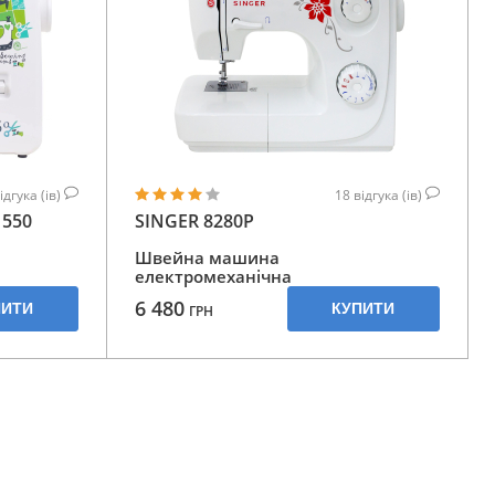
ідгука (ів)
18
відгука (ів)
550
SINGER 8280P
Швейна машина
електромеханічна
6 480
ПИТИ
КУПИТИ
ГРН