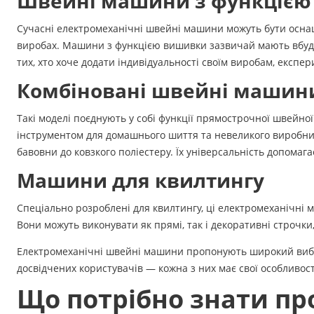
Швейні машини з функціє
Сучасні електромеханічні швейні машини можуть бути оснащ
виробах. Машини з функцією вишивки зазвичай мають вбудов
тих, хто хоче додати індивідуальності своїм виробам, експ
Комбіновані швейні машин
Такі моделі поєднують у собі функції прямострочної швейно
інструментом для домашнього шиття та невеликого виробниц
бавовни до ковзкого поліестеру. Їх універсальність допомага
Машини для квилтингу
Спеціально розроблені для квилтингу, ці електромеханічні
Вони можуть виконувати як прямі, так і декоративні строчки,
Електромеханічні швейні машини пропонують широкий вибір 
досвідчених користувачів — кожна з них має свої особливост
Що потрібно знати п