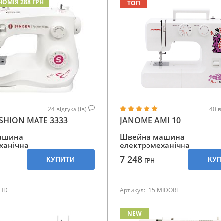
НОМІЯ 288 ГРН
ТОП
24
відгука (ів)
40
в
SHION MATE 3333
JANOME AMI 10
ашина
Швейна машина
ханічна
електромеханічна
7 248
КУПИТИ
КУ
ГРН
 HD
Артикул:
15 MIDORI
NEW