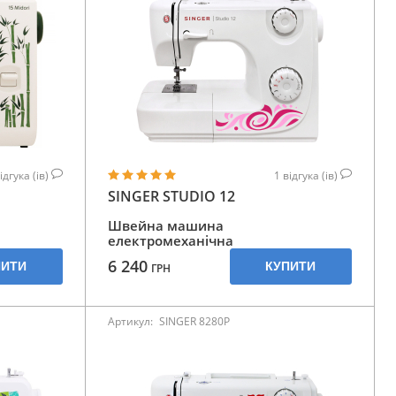
ідгука (ів)
1
відгука (ів)
SINGER STUDIO 12
Швейна машина
електромеханічна
6 240
ПИТИ
КУПИТИ
ГРН
Артикул:
SINGER 8280P