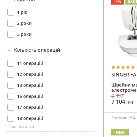
-4%
ЕКО
1 рік
2 роки
3 роки
Кількість операцій
11 операцій
SINGER FA
12 операцій
Швейна м
13 операцій
електроме
7 392
15 операцій
7 104
ГРН
17 операцій
Артикул:
394
18 операцій
Показати всі
19 операцій
NEW