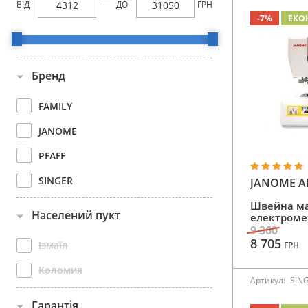
ВІД
ДО
ГРН
Аксесуари
-7%
ЕКО
Бренди
Бренд
ВСІ КАТЕГОРІЇ
FAMILY
JANOME
PFAFF
SINGER
JANOME A
Швейна м
Населений пукт
електроме
9 360
8 705
Ізмаїл
ГРН
Коломия
Артикул:
SIN
Гарантія