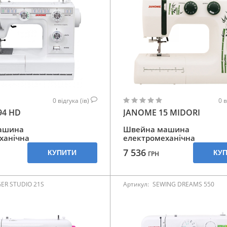
0
відгука (ів)
0
в
94 HD
JANOME 15 MIDORI
ашина
Швейна машина
ханічна
електромеханічна
7 536
КУПИТИ
КУ
ГРН
GER STUDIO 21S
Артикул:
SEWING DREAMS 550