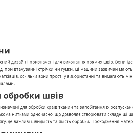
ни
ий дизайн і призначені для виконання прямих швів. Вони ідеа
, при втачуванні стрічки чи гумки. Ці машини зазвичай мають
атківців, оскільки вони прості у використанні та вимагають мі
іалами.
 обробки швів
изначені для обробки країв тканин та запобігання їх розпуска
ькома нитками одночасно, що дозволяє створювати складніші ш
ягу, де важливі швидкість та якість обробки. Проходження мате