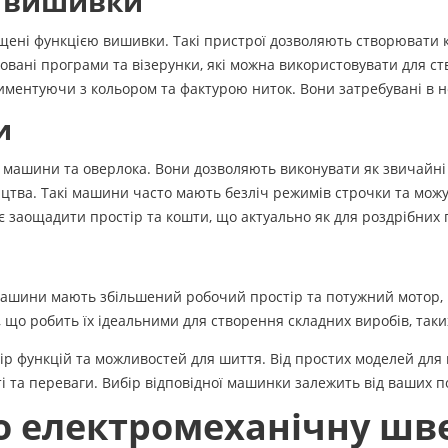
ю вишивки
ені функцією вишивки. Такі пристрої дозволяють створювати кр
ані програми та візерунки, які можна використовувати для ств
ериментуючи з кольором та фактурою ниток. Вони затребувані в
и
ї машини та оверлока. Вони дозволяють виконувати як звичайні 
тва. Такі машини часто мають безліч режимів строчки та можу
є заощадити простір та кошти, що актуально як для роздрібних по
 машини мають збільшений робочий простір та потужний мотор,
 що робить їх ідеальними для створення складних виробів, таких
функцій та можливостей для шиття. Від простих моделей для п
і та переваги. Вибір відповідної машинки залежить від ваших по
ро електромеханічну ш