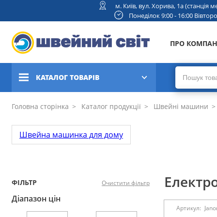
м. Київ, вул. Хорива, 1а (станція
Понеділок 9:00 - 16:00 Вівторок
ПРО КОМПА
КАТАЛОГ ТОВАРІВ
Швейні машини
Головна сторінка
Каталог продукції
Швейні машини
Вишивальні та швейно-
Швейна машинка для дому
вишивальні машини
Коверлоки, оверлоки,
плоскошовні машини
Електр
ФІЛЬТР
Очистити фільтр
В'язальні машини
Діапазон цін
Артикул:
Jano