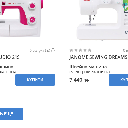
0
відгука (ів)
0
в
UDIO 21S
JANOME SEWING DREAMS 
ашина
Швейна машина
ханічна
електромеханічна
7 440
КУПИТИ
КУ
ГРН
ТЬ ЕЩЕ