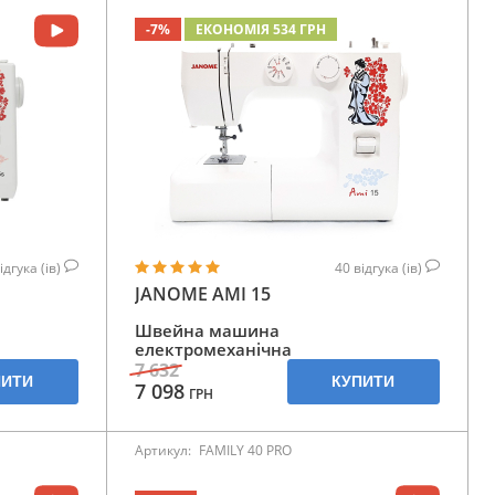
-7%
ЕКОНОМІЯ 534 ГРН
ідгука (ів)
40
відгука (ів)
JANOME AMI 15
Швейна машина
електромеханічна
7 632
ПИТИ
КУПИТИ
7 098
ГРН
Артикул:
FAMILY 40 PRO