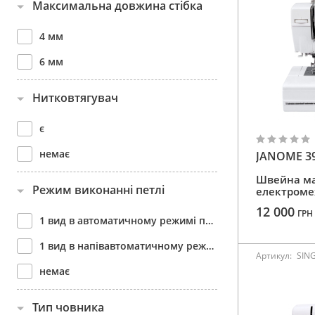
Максимальна довжина стібка
21 операція
22 операції
4 мм
23 операції
6 мм
23 операції
Нитковтягувач
24 операції
є
25 операцій
немає
JANOME 3
27 операцій
Швейна м
29 операцій
Режим виконанні петлі
електроме
2 операції
12 000
ГРН
1 вид в автоматичному режимі прямої білизняної петлі під розмір гудзика
31 операція
1 вид в напівавтоматичному режимі білизняної петлі за 4 перемикання без повороту тканини
Артикул:
SIN
32 операції
немає
32 операції
Тип човника
34 операції