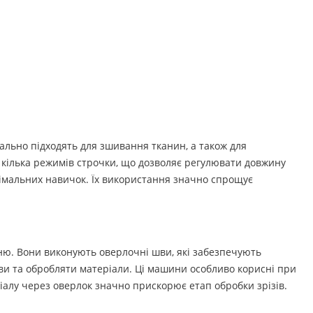
льно підходять для зшивання тканин, а також для
 кілька режимів строчки, що дозволяє регулювати довжину
німальних навичок. Їх використання значно спрощує
нню. Вони виконують оверлочні шви, які забезпечують
ви та обробляти матеріали. Ці машини особливо корисні при
ріалу через оверлок значно прискорює етап обробки зрізів.