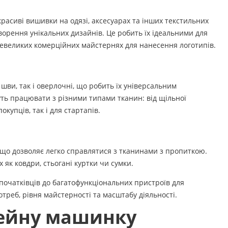
асиві вишивки на одязі, аксесуарах та інших текстильних
орення унікальних дизайнів. Це робить їх ідеальними для
 невеликих комерційних майстернях для нанесення логотипів.
шви, так і оверлочні, що робить їх універсальним
ть працювати з різними типами тканин: від щільної
купців, так і для стартапів.
 що дозволяє легко справлятися з тканинами з пропиткою.
 як ковдри, стьогані куртки чи сумки.
очатківців до багатофункціональних пристроїв для
треб, рівня майстерності та масштабу діяльності.
вейну машинку