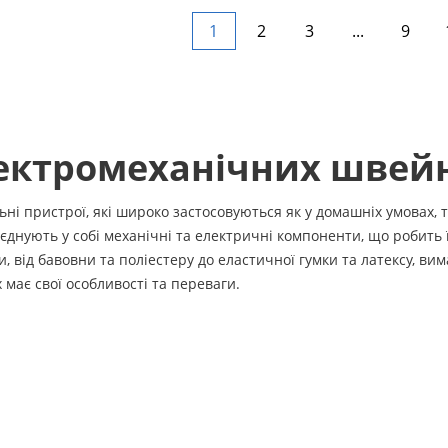
1
2
3
...
9
лектромеханічних шве
ні пристрої, які широко застосовуються як у домашніх умовах, 
днують у собі механічні та електричні компоненти, що робить 
, від бавовни та поліестеру до еластичної гумки та латексу, ви
має свої особливості та переваги.