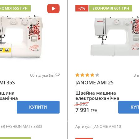
НОМІЯ 655 ГРН
-7%
ЕКОНОМІЯ 601 ГРН
60
відгука (ів)
3
в
MI 35S
JANOME AMI 25
ашина
Швейна машина
ханічна
електромеханічна
8 592
КУПИТИ
КУ
7 991
ГРН
GER FASHION MATE 3333
Артикул:
JANOME AMI 10