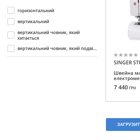
40 операцій
горизонтальний
7 операцій
вертикальний
8 операцій
вертикальний човник, який
хитається
9 операцій
вертикальний човник, який подвійно оббігає
SINGER ST
Швейна м
електроме
7 440
ГРН
ЗАГРУЗИ