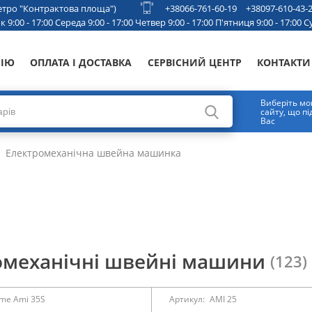
 метро "Контрактова площа")
+38066-761-60-19
+38097-610-43-
 9:00 - 17:00 Середа 9:00 - 17:00 Четвер 9:00 - 17:00 П'ятниця 9:00 - 17:00 Су
НІЮ
ОПЛАТА І ДОСТАВКА
СЕРВІСНИЙ ЦЕНТР
КОНТАКТИ
Виберіть мо
сайту, що п
Вас
Електромеханічна швейна машинка
омеханічні швейні машини
(123)
me Ami 35S
Артикул:
AMI 25