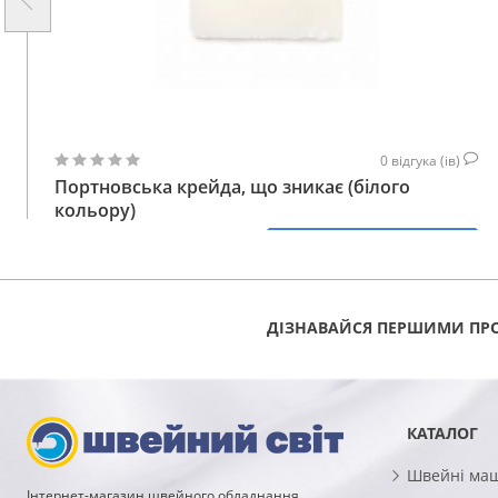
0
відгука (ів)
Портновська крейда, що зникає (білого
кольору)
48
КУПИТИ
ГРН
ДІЗНАВАЙСЯ ПЕРШИМИ ПРО
КАТАЛОГ
Швейні ма
Інтернет-магазин швейного обладнання