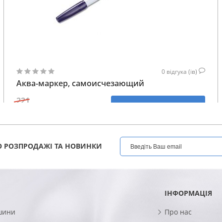
0
відгука (ів)
Аква-маркер, самоисчезающий
221
КУПИТИ
177
ГРН
 РОЗПРОДАЖІ ТА НОВИНКИ
ІНФОРМАЦІЯ
шини
Про нас