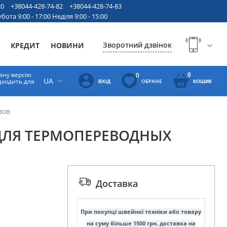
20
+38044-428-74-82
+38044-428-74-83
бота 9:00 - 17:00 Неділя 9:00 - 15:00
Зворотний дзвінок
КРЕДИТ
НОВИНИ
вну версію
0
0
UA
ідходить для
ОБРАНЕ
ВХІД
КОШИК
вов
ДЛЯ ТЕРМОПЕРЕВОДНЫХ
Доставка
При покупці швейної техніки або товару
на суму більше 1500 грн. доставка на