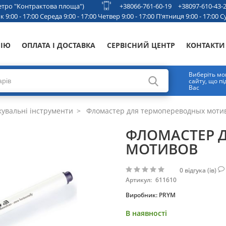
 метро "Контрактова площа")
+38066-761-60-19
+38097-610-43-
 9:00 - 17:00 Середа 9:00 - 17:00 Четвер 9:00 - 17:00 П'ятниця 9:00 - 17:00 Су
НІЮ
ОПЛАТА І ДОСТАВКА
СЕРВІСНИЙ ЦЕНТР
КОНТАКТИ
Виберіть мо
сайту, що п
Вас
увальні інструменти
Фломастер для термопереводных моти
ФЛОМАСТЕР 
МОТИВОВ
0
відгука (ів)
Артикул:
611610
Виробник:
PRYM
В наявності