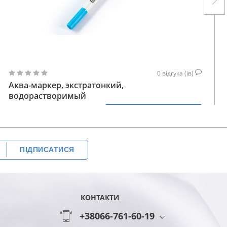
0
відгука (ів)
Аква-маркер, экстратонкий,
водорастворимый
287
КУПИТИ
230
ГРН
ПІДПИСАТИСЯ
КОНТАКТИ
+38066-761-60-19