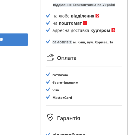
відділення безкоштовна по Україні
на любе
відділення
на
поштомат
адресна доставка
кур'єром
ИК
самовивіз
:
м. Київ, вул. Хорива, 1а
Оплата
готівкою
безготівковим
Visa
MasterCard
Гарантія
від виробника