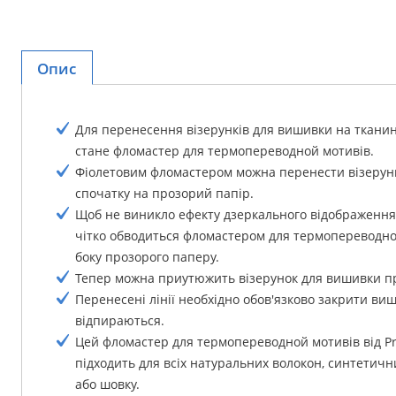
Опис
Для перенесення візерунків для вишивки на ткани
стане фломастер для термопереводной мотивів.
Фіолетовим фломастером можна перенести візерун
спочатку на прозорий папір.
Щоб не виникло ефекту дзеркального відображення
чітко обводиться фломастером для термопереводной
боку прозорого паперу.
Тепер можна приутюжить візерунок для вишивки пр
Перенесені лінії необхідно обов'язково закрити виш
відпираються.
Цей фломастер для термопереводной мотивів від 
підходить для всіх натуральних волокон, синтетичн
або шовку.