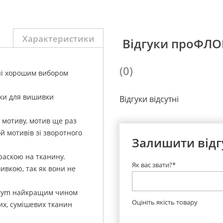
Характеристики
Відгуки проФЛ
(0)
ні хорошим вибором
ки для вишивки
Відгуки відсутні
 мотиву, мотив ще раз
 мотивів зі зворотного
Залишити відг
аскою на тканину.
Як вас звати?*
ивкою, так як вони не
Prym найкращим чином
Оцініть якість товару
их, сумішевих тканин