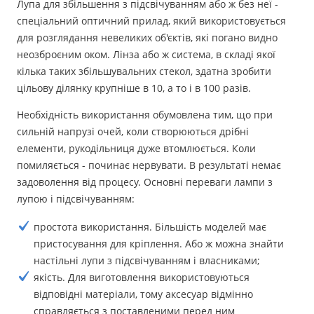
Лупа для збільшення з підсвічуванням або ж без неї -
спеціальний оптичний прилад, який використовується
для розглядання невеликих об'єктів, які погано видно
неозброєним оком. Лінза або ж система, в складі якої
кілька таких збільшувальних стекол, здатна зробити
цільову ділянку крупніше в 10, а то і в 100 разів.
Необхідність використання обумовлена тим, що при
сильній напрузі очей, коли створюються дрібні
елементи, рукодільниця дуже втомлюється. Коли
помиляється - починає нервувати. В результаті немає
задоволення від процесу. Основні переваги лампи з
лупою і підсвічуванням:
простота використання. Більшість моделей має
пристосування для кріплення. Або ж можна знайти
настільні лупи з підсвічуванням і власниками;
якість. Для виготовлення використовуються
відповідні матеріали, тому аксесуар відмінно
справляється з поставленими перед ним