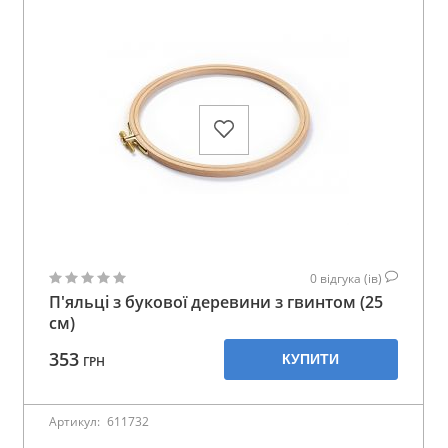
0
відгука (ів)
П'яльці з букової деревини з гвинтом (25
см)
353
КУПИТИ
ГРН
Артикул:
611732