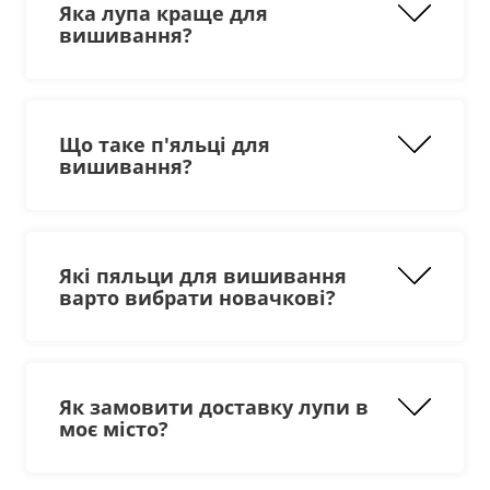
Яка лупа краще для
вишивання?
Що таке п'яльці для
вишивання?
Які пяльци для вишивання
варто вибрати новачкові?
Як замовити доставку лупи в
моє місто?
пластикові вироби діаметром
13
і 18
сантиметрів;