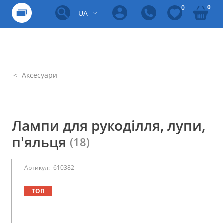
0
0
UA
Аксесуари
Лампи для рукоділля, лупи,
п'яльця
(18)
Артикул:
610382
ТОП