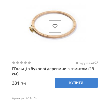
0
відгука (ів)
П'яльці з букової деревини з гвинтом (19
см)
331
КУПИТИ
ГРН
Артикул:
611678