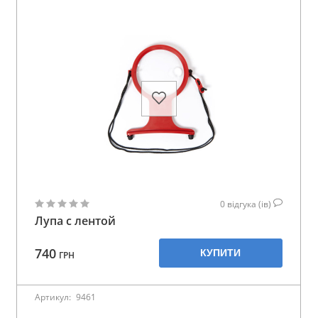
0
відгука (ів)
Лупа с лентой
740
КУПИТИ
ГРН
Артикул:
9461