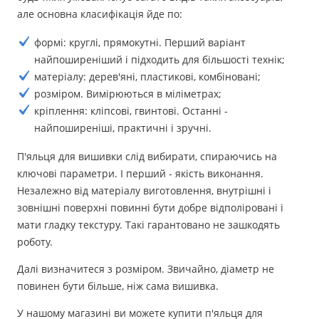
але основна класифікація йде по:
формі: круглі, прямокутні. Перший варіант
найпоширеніший і підходить для більшості технік;
матеріалу: дерев'яні, пластикові, комбіновані;
розміром. Вимірюються в міліметрах;
кріплення: кліпсові, гвинтові. Останні -
найпоширеніші, практичні і зручні.
П'яльця для вишивки слід вибирати, спираючись на
ключові параметри. І перший - якість виконання.
Незалежно від матеріалу виготовлення, внутрішні і
зовнішні поверхні повинні бути добре відполіровані і
мати гладку текстуру. Такі гарантовано не зашкодять
роботу.
Далі визначитеся з розміром. Звичайно, діаметр не
повинен бути більше, ніж сама вишивка.
У нашому магазині ви можете купити п'яльця для