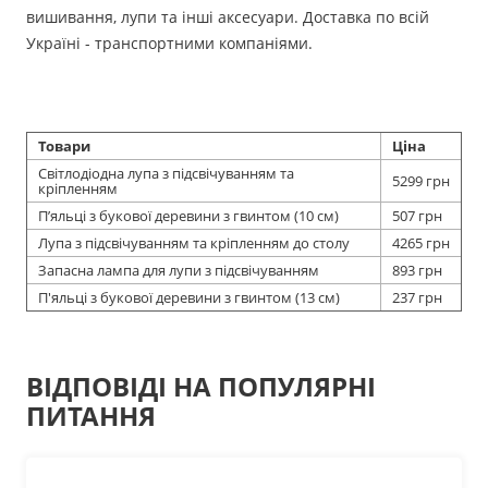
вишивання, лупи та інші аксесуари. Доставка по всій
Україні - транспортними компаніями.
Товари
Ціна
Світлодіодна лупа з підсвічуванням та
5299 грн
кріпленням
П’яльці з букової деревини з гвинтом (10 см)
507 грн
Лупа з підсвічуванням та кріпленням до столу
4265 грн
Запасна лампа для лупи з підсвічуванням
893 грн
П'яльці з букової деревини з гвинтом (13 см)
237 грн
ВІДПОВІДІ НА ПОПУЛЯРНІ
ПИТАННЯ