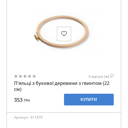
0
відгука (ів)
П'яльці з букової деревини з гвинтом (22
см)
353
КУПИТИ
ГРН
Артикул:
611679