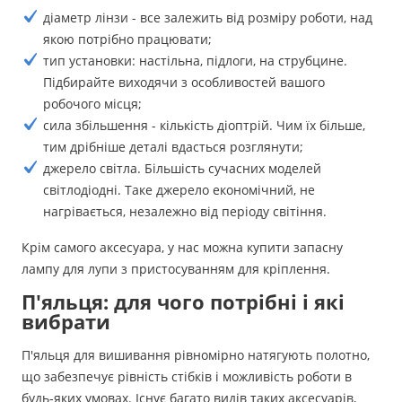
діаметр лінзи - все залежить від розміру роботи, над
якою потрібно працювати;
тип установки: настільна, підлоги, на струбцине.
Підбирайте виходячи з особливостей вашого
робочого місця;
сила збільшення - кількість діоптрій. Чим їх більше,
тим дрібніше деталі вдасться розглянути;
джерело світла. Більшість сучасних моделей
світлодіодні. Таке джерело економічний, не
нагрівається, незалежно від періоду світіння.
Крім самого аксесуара, у нас можна купити запасну
лампу для лупи з пристосуванням для кріплення.
П'яльця: для чого потрібні і які
вибрати
П'яльця для вишивання рівномірно натягують полотно,
що забезпечує рівність стібків і можливість роботи в
будь-яких умовах. Існує багато видів таких аксесуарів,