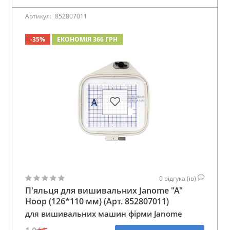
Артикул:
852807011
-35%
ЕКОНОМІЯ 366 ГРН
0
відгука (ів)
П'яльця для вишивальних Janome "A"
Hoop (126*110 мм) (Арт. 852807011)
для вишивальних машин фірми Janome