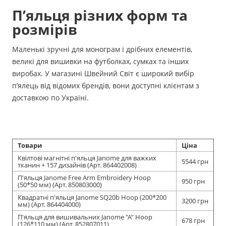
П’яльця різних форм та
розмірів
Маленькі зручні для монограм і дрібних елементів,
великі для вишивки на футболках, сумках та інших
виробах. У магазині Швейний Світ є широкий вибір
п’ялець від відомих брендів, вони доступні клієнтам з
доставкою по Україні.
Товари
Ціна
Квілтові магнітні п'яльця Janome для важких
5544 грн
тканин + 157 дизайнів (Арт. 864402008)
П'яльця Janome Free Arm Embroidery Hoop
950 грн
(50*50 мм) (Арт. 850803000)
Квадратні п'яльця Janome SQ20b Hoop (200*200
3200 грн
мм) (Арт. 864404000)
П'яльця для вишивальних Janome "A" Hoop
678 грн
(126*110 мм) (Арт. 852807011)