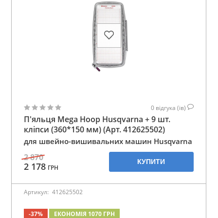
0
відгука (ів)
П'яльця Mega Hoop Husqvarna + 9 шт.
кліпси (360*150 мм) (Арт. 412625502)
для швейно-вишивальних машин Husqvarna
2 870
КУПИТИ
2 178
ГРН
Артикул:
412625502
-37%
ЕКОНОМІЯ 1070 ГРН