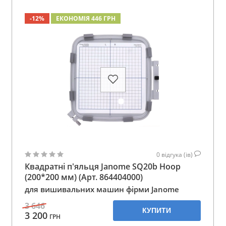
-12%
ЕКОНОМІЯ 446 ГРН
0
відгука (ів)
Квадратні п'яльця Janome SQ20b Hoop
(200*200 мм) (Арт. 864404000)
для вишивальних машин фірми Janome
3 646
КУПИТИ
3 200
ГРН