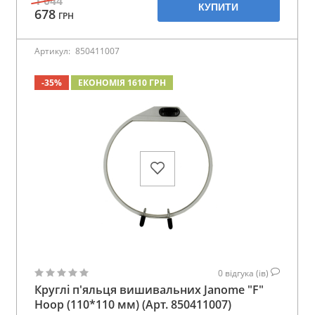
1 044
КУПИТИ
678
ГРН
Артикул:
850411007
-35%
ЕКОНОМІЯ 1610 ГРН
0
відгука (ів)
Круглі п'яльця вишивальних Janome "F"
Hoop (110*110 мм) (Арт. 850411007)