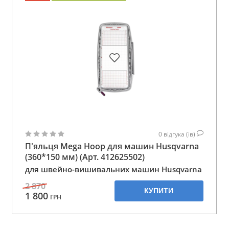
0
відгука (ів)
П'яльця Mega Hoop для машин Husqvarna
(360*150 мм) (Арт. 412625502)
для швейно-вишивальних машин Husqvarna
2 870
КУПИТИ
1 800
ГРН