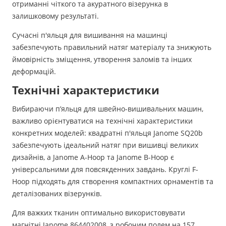
отриманні чіткого та акуратного візерунка в
залишковому результаті.
Сучасні п'яльця для вишивання на машинці
забезпечують правильний натяг матеріалу та знижують
ймовірність зміщення, утворення заломів та інших
деформацій.
Технічні характеристики
Вибираючи п’яльця для швейно-вишивальних машин,
важливо орієнтуватися на технічні характеристики
конкретних моделей: квадратні п'яльця Janome SQ20b
забезпечують ідеальний натяг при вишивці великих
дизайнів, а Janome A-Hoop та Janome B-Hoop є
універсальними для повсякденних завдань. Круглі F-
Hoop підходять для створення компактних орнаментів та
деталізованих візерунків.
Для важких тканин оптимально використовувати
магнітні Janome 864402008, з робочим полем на 157