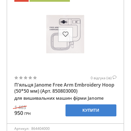
0
відгука (ів)
П'яльця Janome Free Arm Embroidery Hoop
(50*50 мм) (Арт. 850803000)
для вишивальних машин фірми Janome
1 463
КУПИТИ
950
ГРН
Артикул:
864404000