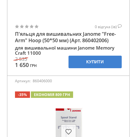
0
відгука (ів)
П'яльця для вишивальних Janome "Free-
Arm" Hoop (50*50 мм) (Арт. 860402006)
для вишивальної машини Janome Memory
Craft 11000
2 535
КУПИТИ
1 650
ГРН
Артикул:
860406000
-35%
ЕКОНОМІЯ 809 ГРН