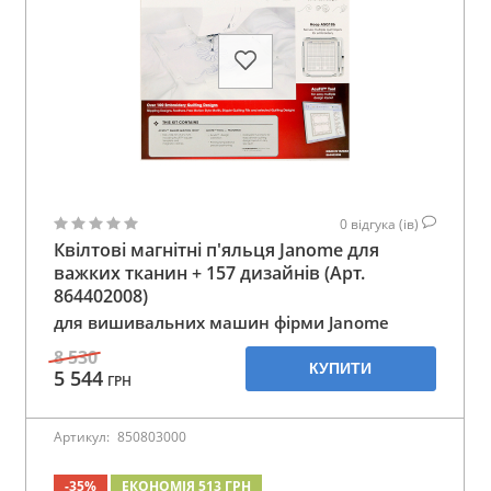
0
відгука (ів)
Квілтові магнітні п'яльця Janome для
важких тканин + 157 дизайнів (Арт.
864402008)
для вишивальних машин фірми Janome
8 530
КУПИТИ
5 544
ГРН
Артикул:
850803000
-35%
ЕКОНОМІЯ 513 ГРН