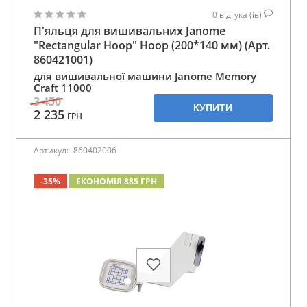
0
відгука (ів)
П'яльця для вишивальних Janome
"Rectangular Hoop" Hoop (200*140 мм) (Арт.
860421001)
для вишивальної машини Janome Memory
Craft 11000
3 450
КУПИТИ
2 235
ГРН
Артикул:
860402006
-35%
ЕКОНОМІЯ 885 ГРН