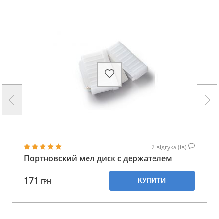
2
відгука (ів)
Портновский мел диск с держателем
171
КУПИТИ
ГРН