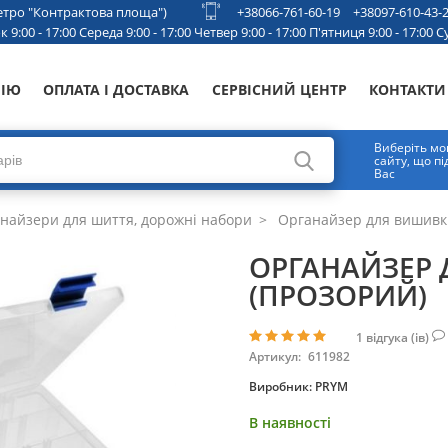
 метро "Контрактова площа")
+38066-761-60-19
+38097-610-43-
 9:00 - 17:00 Середа 9:00 - 17:00 Четвер 9:00 - 17:00 П'ятниця 9:00 - 17:00 Су
НІЮ
ОПЛАТА І ДОСТАВКА
СЕРВІСНИЙ ЦЕНТР
КОНТАКТИ
Виберіть мо
сайту, що п
Вас
найзери для шиття, дорожні набори
Органайзер для вишивки
ОРГАНАЙЗЕР 
(ПРОЗОРИЙ)
1
відгука (ів)
Артикул:
611982
Виробник:
PRYM
В наявності