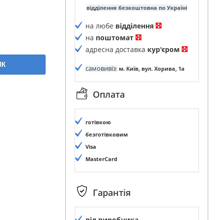
відділення безкоштовна по Україні
на любе
відділення
на
поштомат
адресна доставка
кур'єром
ИК
самовивіз
:
м. Київ, вул. Хорива, 1а
Оплата
готівкою
безготівковим
Visa
MasterCard
Гарантія
від виробника