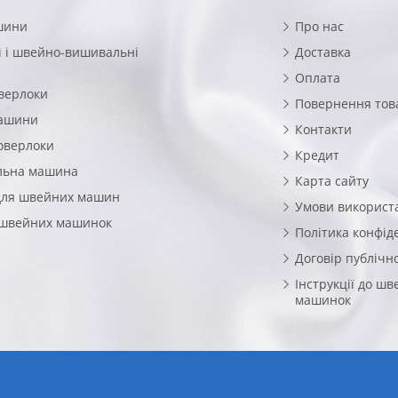
шини
Про нас
 і швейно-вишивальні
Доставка
Оплата
верлоки
Повернення тов
машини
Контакти
оверлоки
Кредит
льна машина
Карта сайту
для швейних машин
Умови використ
 швейних машинок
Політика конфід
Договір публічн
Інструкції до ш
машинок