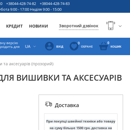
20
+38044-428-74-82
+38044-428-74-83
бота 9:00 - 17:00 Неділя 9:00 - 15:00
Зворотний дзвінок
КРЕДИТ
НОВИНИ
вну версію
0
0
UA
ідходить для
ОБРАНЕ
ВХІД
КОШИК
 та аксесуарів (прозорий)
ДЛЯ ВИШИВКИ ТА АКСЕСУАРІВ
Доставка
При покупці швейної техніки або товару
на суму більше 1500 грн. доставка на