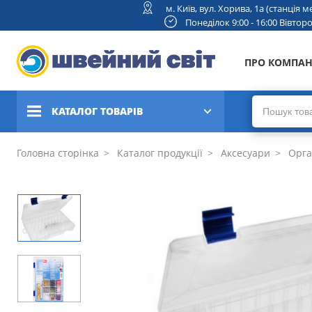
м. Київ, вул. Хорива, 1а (станція
Понеділок 9:00 - 16:00 Вівторок
ПРО КОМПА
КАТАЛОГ ТОВАРІВ
Швейні машини
Головна сторінка
Каталог продукції
Аксесуари
Орга
Вишивальні та швейно-
вишивальні машини
Коверлоки, оверлоки,
плоскошовні машини
В'язальні машини