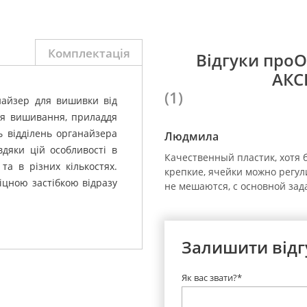
Комплектація
Відгуки про
АКС
(1)
найзер для вишивки від
ля вишивання, приладдя
ть відділень органайзера
Людмила
дяки цій особливості в
Качественный пластик, хотя 
та в різних кількостях.
крепкие, ячейки можно регул
іцною застібкою відразу
не мешаются, с основной зад
Залишити відг
Як вас звати?*