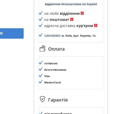
відділення безкоштовна по Україні
на любе
відділення
на
поштомат
адресна доставка
кур'єром
ИК
самовивіз
:
м. Київ, вул. Хорива, 1а
Оплата
готівкою
безготівковим
Visa
MasterCard
Гарантія
від виробника