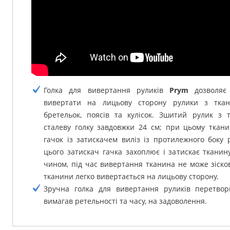
Голка для вивертання руликів
Prym
дозволяє 
вивертати на лицьову сторону рулики з ткан
бретельок, поясів та кулісок.
Зшитий рулик з т
сталеву голку завдовжки 24 см;
при цьому ткани
гачок із затискачем виліз із протилежного боку 
цього затискач гачка захоплює і затискає тканин
чином, під час вивертання тканина не може зісков
тканини легко вивертається на лицьову сторону.
Зручна голка для вивертання руликів перетво
вимагав ретельності та часу, на задоволення.