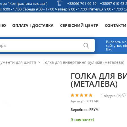
 метро "Контрактова площа")
+38066-761-60-19
+38097-610-43-
 9:00 - 17:00 Середа 9:00 - 17:00 Четвер 9:00 - 17:00 П'ятниця 9:00 - 17:00 Су
НІЮ
ОПЛАТА І ДОСТАВКА
СЕРВІСНИЙ ЦЕНТР
КОНТАКТИ
Виберіть мо
сайту, що п
Вас
рументи для шиття
Голка для вивертання руликів (металева)
ГОЛКА ДЛЯ В
(МЕТАЛЕВА)
1
відгука (ів)
Артикул:
611346
Виробник:
PRYM
В наявності