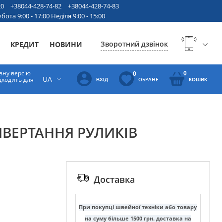
20
+38044-428-74-82
+38044-428-74-83
бота 9:00 - 17:00 Неділя 9:00 - 15:00
Зворотний дзвінок
КРЕДИТ
НОВИНИ
вну версію
0
0
UA
ідходить для
ОБРАНЕ
ВХІД
КОШИК
ИВЕРТАННЯ РУЛИКІВ
Доставка
При покупці швейної техніки або товару
на суму більше 1500 грн. доставка на