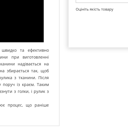
Оцініть якість товару
швидко та ефективно
ини при виготовленні
канини надівається на
на збирається так, щоб
рулика з тканини.
Після
у поруч із краєм.
Таким
знути з голки, і рулик з
рює процес, що раніше