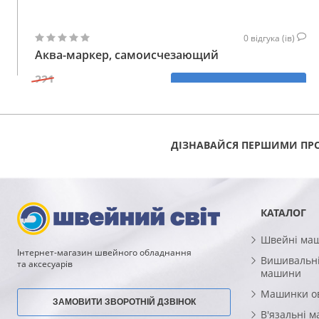
0
відгука (ів)
Аква-маркер, самоисчезающий
221
КУПИТИ
177
ГРН
ДІЗНАВАЙСЯ ПЕРШИМИ ПРО
КАТАЛОГ
Швейні ма
Інтернет-магазин швейного обладнання
Вишивальні
та аксесуарів
машини
Машинки о
ЗАМОВИТИ ЗВОРОТНІЙ ДЗВІНОК
В'язальні 