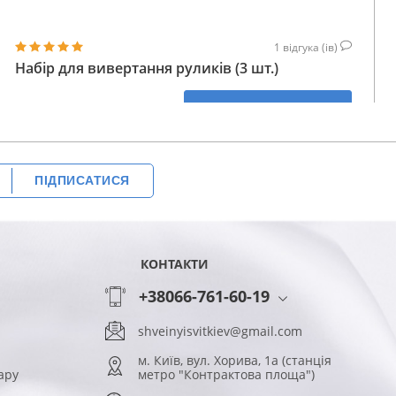
1
відгука (ів)
Набір для вивертання руликів (3 шт.)
353
КУПИТИ
ГРН
ПІДПИСАТИСЯ
КОНТАКТИ
+38066-761-60-19
shveinyisvitkiev@gmail.com
м. Київ, вул. Хорива, 1а (станція
ару
метро "Контрактова площа")