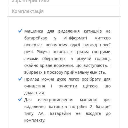
Характеристики
Комплектація
Машинка для видалення катишків на
батарейках у мініформаті миттєво
повертає вовняному одязі вигляд нової
речі.
Ріжуча вставка з трьома гострими
лезами обертається в ріжучій головці,
охайно зрізає ворсинки, що виступають, і
збирає їх в прозору приймальну ємність.
Прилад можна дуже легко розібрати для
очищення і очистити щіткою, що
додається.
Для електроживлення машинці для
видалення катишків потрібні 2 батареї
типу АА.
Батарейки не входять до
комплекту.