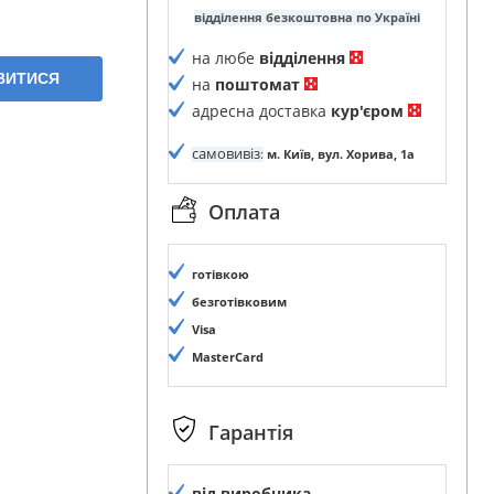
відділення безкоштовна по Україні
на любе
відділення
ЯВИТИСЯ
на
поштомат
адресна доставка
кур'єром
самовивіз
:
м. Київ, вул. Хорива, 1а
Оплата
готівкою
безготівковим
Visa
MasterCard
Гарантія
від виробника