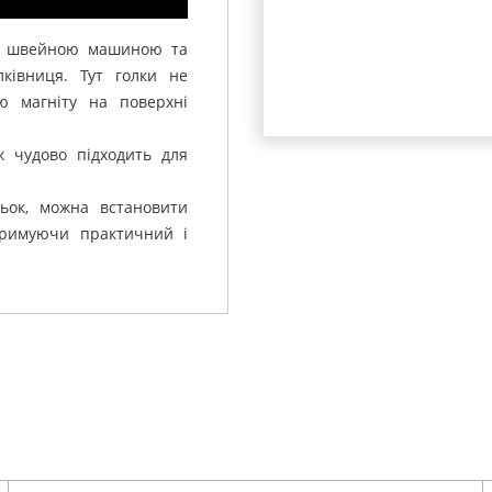
зі швейною машиною та
ківниця.
Тут голки не
ю магніту на поверхні
ж чудово підходить для
ьок, можна встановити
тримуючи практичний і