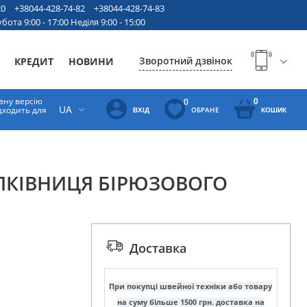
20
+38044-428-74-82
+38044-428-74-83
бота 9:00 - 17:00 Неділя 9:00 - 15:00
Зворотний дзвінок
КРЕДИТ
НОВИНИ
вну версію
0
0
UA
ідходить для
ОБРАНЕ
ВХІД
КОШИК
ЛКІВНИЦЯ БІРЮЗОВОГО
Доставка
При покупці швейної техніки або товару
на суму більше 1500 грн. доставка на