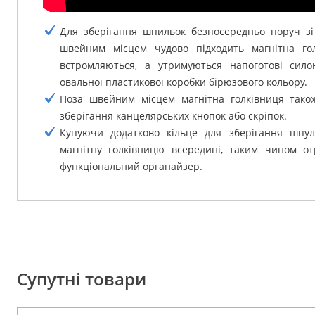
Для зберігання шпильок безпосередньо поруч 
швейним місцем чудово підходить магнітна гол
встромляються, а утримуються напоготові сило
овальної пластикової коробки бірюзового кольору.
Поза швейним місцем магнітна голківниця тако
зберігання канцелярських кнопок або скріпок.
Купуючи додатково кільце для зберігання шпул
магнітну голківницю всередині, таким чином о
функціональний органайзер.
Супутні товари