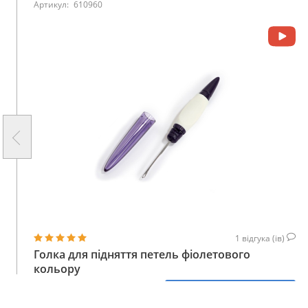
Артикул:
610960
1
відгука (ів)
Голка для підняття петель фіолетового
кольору
276
КУПИТИ
ГРН