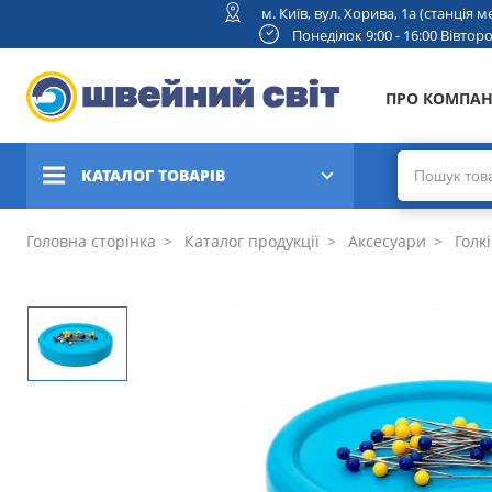
м. Київ, вул. Хорива, 1а (станція
Понеділок 9:00 - 16:00 Вівторок
ПРО КОМПА
КАТАЛОГ ТОВАРІВ
Швейні машини
Головна сторінка
Каталог продукції
Аксесуари
Голкі
Вишивальні та швейно-
вишивальні машини
Коверлоки, оверлоки,
плоскошовні машини
В'язальні машини