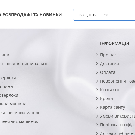
 РОЗПРОДАЖІ ТА НОВИНКИ
ІНФОРМАЦІЯ
шини
Про нас
 і швейно-вишивальні
Доставка
Оплата
верлоки
Повернення тов
машини
Контакти
оверлоки
Кредит
льна машина
Карта сайту
для швейних машин
Умови використ
 швейних машинок
Політика конфід
Договір публічн