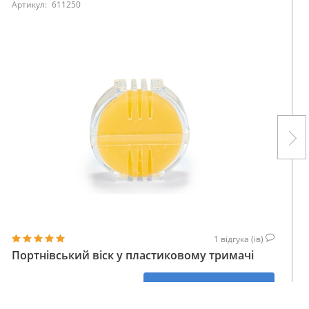
Артикул:
611250
1
відгука (ів)
Портнівський віск у пластиковому тримачі
160
КУПИТИ
ГРН