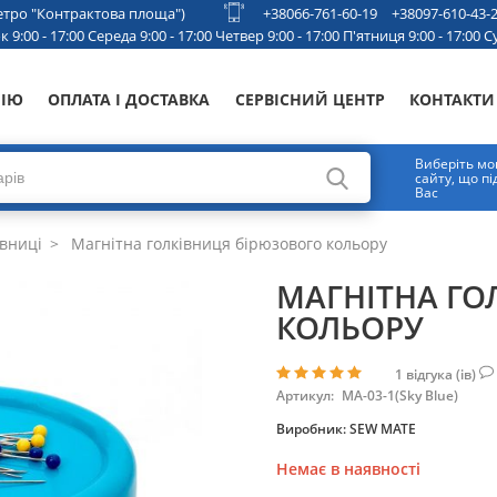
 метро "Контрактова площа")
+38066-761-60-19
+38097-610-43-
 9:00 - 17:00 Середа 9:00 - 17:00 Четвер 9:00 - 17:00 П'ятниця 9:00 - 17:00 Су
НІЮ
ОПЛАТА І ДОСТАВКА
СЕРВІСНИЙ ЦЕНТР
КОНТАКТИ
Виберіть мо
сайту, що п
Вас
вниці
Магнітна голківниця бірюзового кольору
МАГНІТНА ГО
КОЛЬОРУ
1
відгука (ів)
Артикул:
МА-03-1(Sky Blue)
Виробник:
SEW MATE
Немає в наявності