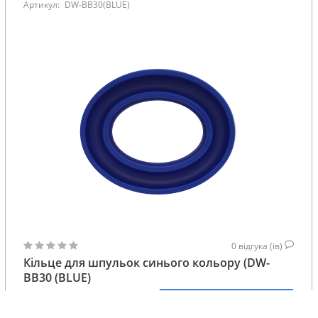
Артикул:
DW-BB30(BLUE)
0
відгука (ів)
Кільце для шпульок синього кольору (DW-
BB30 (BLUE)
168
КУПИТИ
ГРН