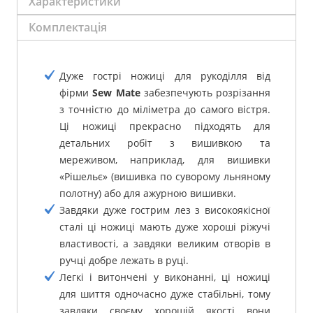
Характеристики
Комплектація
Дуже гострі ножиці для рукоділля від
фірми
Sew Mate
забезпечують розрізання
з точністю до міліметра до самого вістря.
Ці ножиці прекрасно підходять для
детальних робіт з вишивкою та
мереживом, наприклад, для вишивки
«Рішельє» (вишивка по суворому льняному
полотну) або для ажурною вишивки.
Завдяки дуже гострим лез з високоякісної
сталі ці ножиці мають дуже хороші ріжучі
властивості, а завдяки великим отворів в
ручці добре лежать в руці.
Легкі і витончені у виконанні, ці ножиці
для шиття одночасно дуже стабільні, тому
завдяки своєму хорошій якості вони