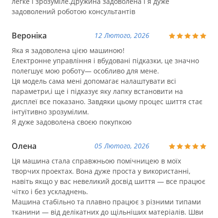
легке і зрозуміле.Дружина задоволена і я дуже
задоволений роботою консультантів
Вероніка
12 Лютого, 2026
Яка я задоволена цією машиною!
Електронне управління і вбудовані підказки, це значно
полегшує мою роботу— особливо для мене.
Ця модель сама мені допомагає налаштувати всі
параметри,і ще і підказує яку лапку встановити на
дисплеї все показано. Завдяки цьому процес шиття стає
інтуїтивно зрозумілим.
Я дуже задоволена своєю покупкою
Олена
05 Лютого, 2026
Ця машина стала справжньою помічницею в моїх
творчих проектах. Вона дуже проста у використанні,
навіть якщо у вас невеликий досвід шиття — все працює
чітко і без ускладнень.
Машина стабільно та плавно працює з різними типами
тканини — від делікатних до щільніших матеріалів. Шви