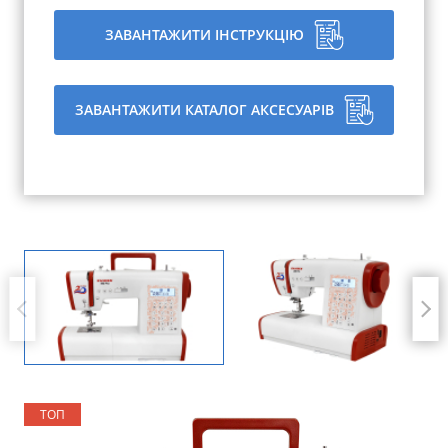
ЗАВАНТАЖИТИ ІНСТРУКЦІЮ
ЗАВАНТАЖИТИ КАТАЛОГ АКСЕСУАРІВ
ТОП
ТОП
ТОП
ТОП
ТОП
ТОП
ТОП
ТОП
ТОП
ТОП