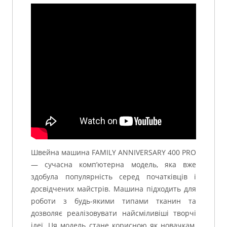
Швейна машина FAMILY ANNIVERSARY 400 PRO
— сучасна комп’ютерна модель, яка вже
здобула популярність серед початківців і
досвідчених майстрів. Машина підходить для
роботи з будь-якими типами тканин та
дозволяє реалізовувати найсміливіші творчі
ідеї. Ця модель стане корисною як новачкам,