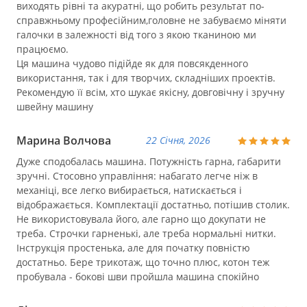
виходять рівні та акуратні, що робить результат по-
справжньому професійним,головне не забуваємо міняти
галочки в залежності від того з якою тканиною ми
працюємо.
Ця машина чудово підійде як для повсякденного
використання, так і для творчих, складніших проектів.
Рекомендую її всім, хто шукає якісну, довговічну і зручну
швейну машину
Марина Волчова
22 Січня, 2026
Дуже сподобалась машина. Потужність гарна, габарити
зручні. Стосовно управління: набагато легче ніж в
механіці, все легко вибирається, натискається і
відображається. Комплектації достатньо, потішив столик.
Не використовувала його, але гарно що докупати не
треба. Строчки гарненькі, але треба нормальні нитки.
Інструкція простенька, але для початку повністю
достатньо. Бере трикотаж, що точно плюс, котон теж
пробувала - бокові шви пройшла машина спокійно