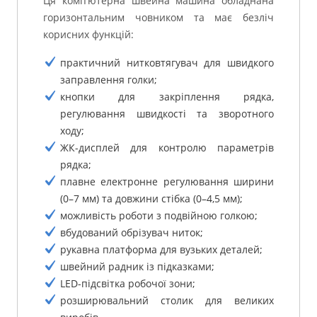
Ця комп’ютерна швейна машина обладнана
горизонтальним човником та має безліч
корисних функцій:
практичний нитковтягувач для швидкого
заправлення голки;
кнопки для закріплення рядка,
регулювання швидкості та зворотного
ходу;
ЖК-дисплей для контролю параметрів
рядка;
плавне електронне регулювання ширини
(0–7 мм) та довжини стібка (0–4,5 мм);
можливість роботи з подвійною голкою;
вбудований обрізувач ниток;
рукавна платформа для вузьких деталей;
швейний радник із підказками;
LED-підсвітка робочої зони;
розширювальний столик для великих