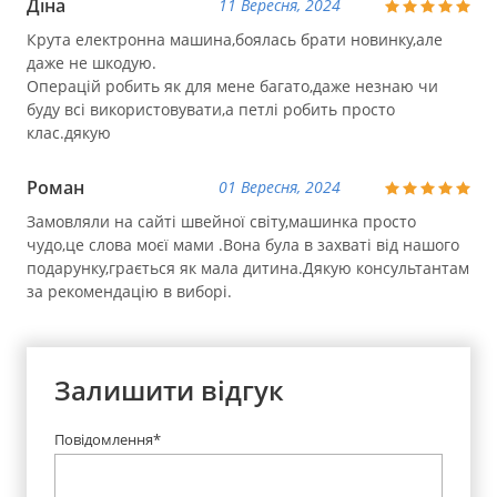
Діна
11 Вересня, 2024
Крута електронна машина,боялась брати новинку,але
даже не шкодую.
Операцій робить як для мене багато,даже незнаю чи
буду всі використовувати,а петлі робить просто
клас.дякую
Роман
01 Вересня, 2024
Замовляли на сайті швейної світу,машинка просто
чудо,це слова моєї мами .Вона була в захваті від нашого
подарунку,грається як мала дитина.Дякую консультантам
за рекомендацію в виборі.
Залишити відгук
Повідомлення*