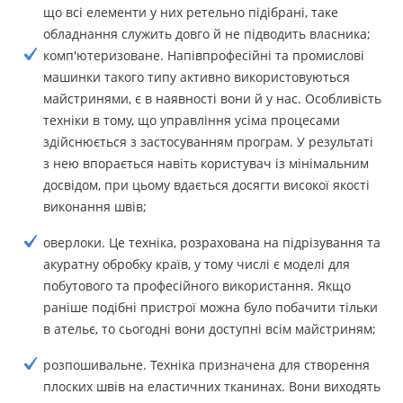
що всі елементи у них ретельно підібрані, таке
обладнання служить довго й не підводить власника;
комп'ютеризоване. Напівпрофесійні та промислові
машинки такого типу активно використовуються
майстринями, є в наявності вони й у нас. Особливість
техніки в тому, що управління усіма процесами
здійснюється з застосуванням програм. У результаті
з нею впорається навіть користувач із мінімальним
досвідом, при цьому вдається досягти високої якості
виконання швів;
оверлоки. Це техніка, розрахована на підрізування та
акуратну обробку країв, у тому числі є моделі для
побутового та професійного використання. Якщо
раніше подібні пристрої можна було побачити тільки
в ательє, то сьогодні вони доступні всім майстриням;
розпошивальне. Техніка призначена для створення
плоских швів на еластичних тканинах. Вони виходять