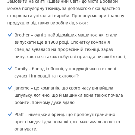
Замовити на сайті «Швейний Світ» до міста Бровари
можна популярну техніку, за допомогою якої вдасться
створювати унікальні вироби. Пропонуємо оригінальну
продукцію від таких виробників, як-от:
Brother – одні з найвідоміших машинок, які стали
випускати ще в 1908 році. Спочатку компанія
спеціалізувалася на професійній техніці, зараз
випускаються також побутові прилади високої якості;
Family – бренд із Японії, у продукції якого втілені
сучасні інновації та технології;
Janome – це компанія, що свого часу винайшла
шпульку, логічно, що й машинки вона також почала
робити, причому дуже вдало;
Pfaff – німецький бренд, що пропонує гранично
прості моделі для новачків, які максимально легко
опанувати;