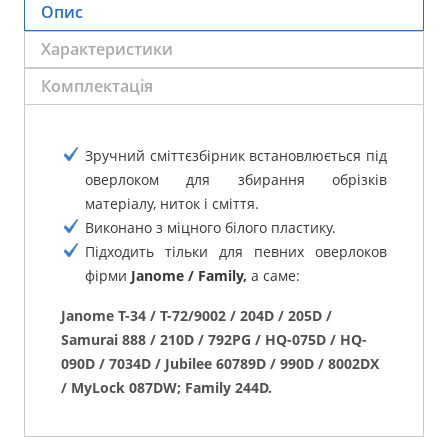
Опис
Характеристики
Комплектація
Зручний сміттєзбірник встановлюється під
оверлоком для збирання обрізків
матеріалу, ниток і сміття.
Виконано з міцного білого пластику.
Підходить тільки для певних оверлоков
фірми
Janome / Family,
а саме:
Janome T-34 / T-72/9002 / 204D / 205D /
Samurai 888 / 210D / 792PG / HQ-075D / HQ-
090D / 7034D / Jubilee 60789D / 990D / 8002DX
/ MyLock 087DW; Family 244D.