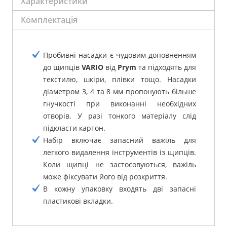
Характеристики
Комплектація
Пробивні насадки є чудовим доповненням
до щипців
VARIO
від
Prym
та підходять для
текстилю, шкіри, плівки тощо.
Насадки
діаметром 3, 4 та 8 мм пропонують більше
гнучкості при виконанні необхідних
отворів.
У разі тонкого матеріалу слід
підкласти картон.
Набір включає запасний важіль для
легкого видалення інструментів із щипців.
Коли щипці не застосовуються, важіль
може фіксувати його від розкриття.
В кожну упаковку входять дві запасні
пластикові вкладки.