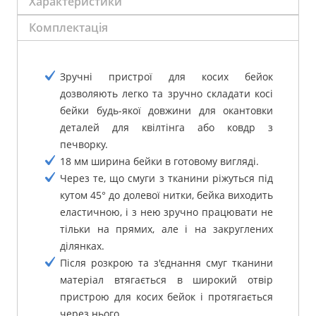
Характеристики
Комплектація
Зручні пристрої для косих бейок
дозволяють легко та зручно складати косі
бейки будь-якої довжини для окантовки
деталей для квілтінга або ковдр з
печворку.
18 мм ширина бейки в готовому вигляді.
Через те, що смуги з тканини ріжуться під
кутом 45° до долевої нитки, бейка виходить
еластичною, і з нею зручно працювати не
тільки на прямих, але і на закруглених
ділянках.
Після розкрою та з'єднання смуг тканини
матеріал втягається в широкий отвір
пристрою для косих бейок і протягається
через нього.