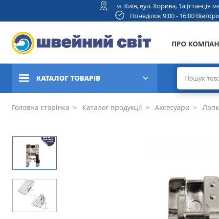
м. Київ, вул. Хорива, 1а (станція
Понеділок 9:00 - 16:00 Вівторок
ПРО КОМПА
КАТАЛОГ ТОВАРІВ
Швейні машини
Головна сторінка
Каталог продукції
Аксесуари
Лапк
Вишивальні та швейно-
вишивальні машини
Коверлоки, оверлоки,
плоскошовні машини
В'язальні машини