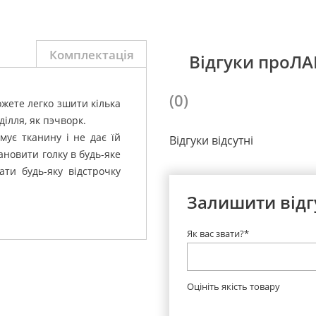
Комплектація
Відгуки проЛ
(0)
жете легко зшити кілька
ділля, як пэчворк.
мує тканину і не дає їй
Відгуки відсутні
ановити голку в будь-яке
ти будь-яку відстрочку
Залишити відг
Як вас звати?*
Оцініть якість товару