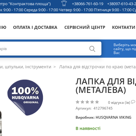
 метро "Контрактова площа")
+38066-761-60-19
+38097-610-43-
 9:00 - 17:00 Середа 9:00 - 17:00 Четвер 9:00 - 17:00 П'ятниця 9:00 - 17:00 Су
НІЮ
ОПЛАТА І ДОСТАВКА
СЕРВІСНИЙ ЦЕНТР
КОНТАКТИ
Виберіть мо
сайту, що п
Вас
и, шпульки, інструменти
Лапка для відстрочки по краю (мета
ЛАПКА ДЛЯ В
(МЕТАЛЕВА)
0
відгука (ів)
Артикул:
412796745
Виробник:
HUSQVARNA VIKING
В наявності