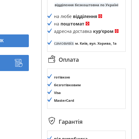
відділення безкоштовна по Україні
на любе
відділення
на
поштомат
адресна доставка
кур'єром
ИК
самовивіз
:
м. Київ, вул. Хорива, 1а
Оплата
готівкою
безготівковим
Visa
MasterCard
Гарантія
від виробника