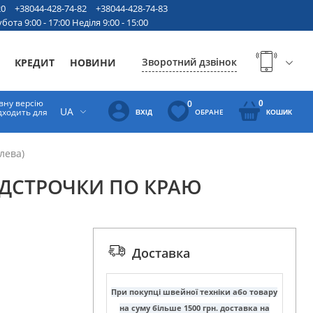
20
+38044-428-74-82
+38044-428-74-83
бота 9:00 - 17:00 Неділя 9:00 - 15:00
Зворотний дзвінок
КРЕДИТ
НОВИНИ
вну версію
0
0
UA
ідходить для
ОБРАНЕ
ВХІД
КОШИК
лева)
ІДСТРОЧКИ ПО КРАЮ
Доставка
При покупці швейної техніки або товару
на суму більше 1500 грн. доставка на