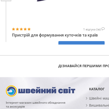
1
відгука (ів)
Пристрій для формування куточків та країв
221
КУПИТИ
ГРН
ДІЗНАВАЙСЯ ПЕРШИМИ ПРО
КАТАЛОГ
Швейні ма
Інтернет-магазин швейного обладнання
Вишивальні
та аксесуарів