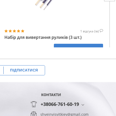
1
відгука (ів)
Набір для вивертання руликів (3 шт.)
353
КУПИТИ
ГРН
ПІДПИСАТИСЯ
КОНТАКТИ
+38066-761-60-19
shveinyisvitkiev@gmail.com