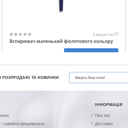
0
відгука (ів)
Вспарювач маленький фіолетового кольору
117
КУПИТИ
ГРН
 РОЗПРОДАЖІ ТА НОВИНКИ
ІНФОРМАЦІЯ
шини
Про нас
 і швейно-вишивальні
Доставка