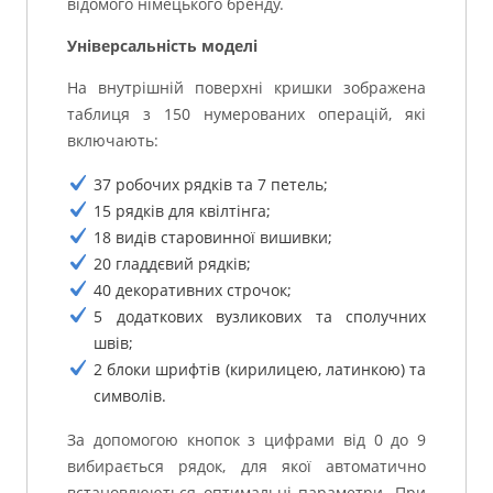
відомого німецького бренду.
Універсальність моделі
На внутрішній поверхні кришки зображена
таблиця з 150 нумерованих операцій, які
включають:
37 робочих рядків та 7 петель;
15 рядків для квілтінга;
18 видів старовинної вишивки;
20 гладдєвий рядків;
40 декоративних строчок;
5 додаткових вузликових та сполучних
швів;
2 блоки шрифтів (кирилицею, латинкою) та
символів.
За допомогою кнопок з цифрами від 0 до 9
вибирається рядок, для якої автоматично
встановлюються оптимальні параметри. При