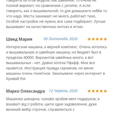
говорить об этой модели, как швейной, то очень не
плохой вариант, по сравнению с janome. А если
говорить, как о вышивальной, то для домашнего хобби то
что надо. Места занимает не много, работает тихо.
Особой настройки не нужно, все сама подбирает. Лучше
вышивают на качественных нитках и иглах.
Швед Мария
09 Листопада, 2020
Интересная машина, а верней комплекс. Очень хотелось
и вышивальную и швейную машину, но бюджет был в
пределах 40000. Вариантов швейных много, а вот
вышивальных - нет. Давно хотела Пфафф. Мне все
нравится. Инструкция правда скромная, но меню
машины очень понятное. Заказывали через интернет в
Кривой Рог.
Марко Олександра
12 Червень, 2020
Машинка шикарна, чоловік зробив мені подарунок, я
взахваті від її роботи, шити одне задоволення, дуже
великий вибір строчок, справляється з