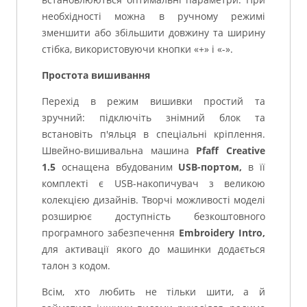
необхідності можна в ручному режимі
зменшити або збільшити довжину та ширину
стібка, використовуючи кнопки «+» і «-».
Простота вишивання
Перехід в режим вишивки простий та
зручний: підключіть знімний блок та
встановіть п'яльця в спеціальні кріплення.
Швейно-вишивальна машина
Pfaff Creative
1.5
оснащена вбудованим
USB-портом,
в її
комплекті є USB-накопичувач з великою
колекцією дизайнів. Творчі можливості моделі
розширює доступність безкоштовного
програмного забезпечення
Embroidery Intro,
для активації якого до машинки додається
талон з кодом.
Всім, хто любить не тільки шити, а й