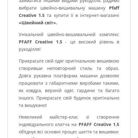
займатися іншими видами рукоділля, радимо
вибрати швейно-вишивальну машину
Pfaff
Creative 1.5
та купити її в інтернет-магазині
«Швейний світ».
Унікальний швейно-вишивальний комплекс
PFAFF Creative 1.5
- це високий рівень в
рукоділля!
Прикрасьте свій одяг оригінальною вишивкою
створивши неповторний стиль та образ.
Довга рукавна платформа машини дозволяє
працювати з габаритними виробами такими,
як ковдра, верхній одяг, гардини та багато
іншого. Прикрасьте свій будинок оригінально
та вишукано!
Невеликий майстер-клас зі створення
індивідуального клатча на
PFAFF Creative 1.5
об'єднує всі основні процес шиття та вишивки: