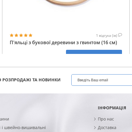
1
відгука (ів)
П'яльці з букової деревини з гвинтом (16 см)
256
КУПИТИ
ГРН
 РОЗПРОДАЖІ ТА НОВИНКИ
ІНФОРМАЦІЯ
шини
Про нас
 і швейно-вишивальні
Доставка