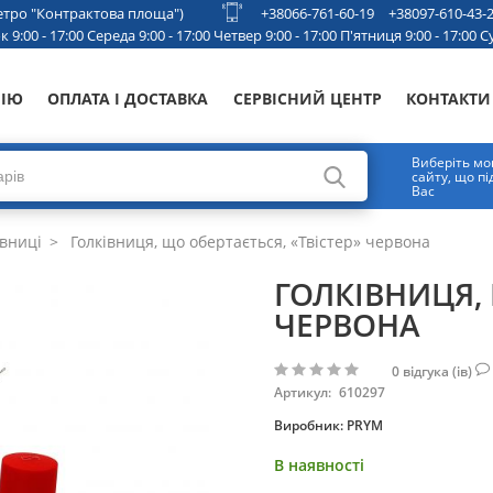
 метро "Контрактова площа")
+38066-761-60-19
+38097-610-43-
 9:00 - 17:00 Середа 9:00 - 17:00 Четвер 9:00 - 17:00 П'ятниця 9:00 - 17:00 Су
НІЮ
ОПЛАТА І ДОСТАВКА
СЕРВІСНИЙ ЦЕНТР
КОНТАКТИ
Виберіть мо
сайту, що п
Вас
вниці
Голківниця, що обертається, «Твістер» червона
ГОЛКІВНИЦЯ, 
ЧЕРВОНА
0
відгука (ів)
Артикул:
610297
Виробник:
PRYM
В наявності