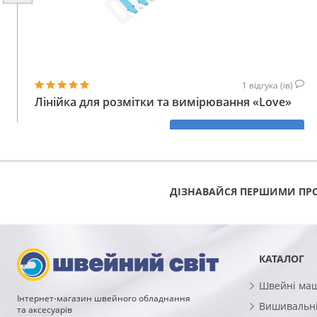
1
відгука (ів)
Лінійка для розмітки та вимірювання «Love»
96
КУПИТИ
ГРН
ДІЗНАВАЙСЯ ПЕРШИМИ ПРО
КАТАЛОГ
Швейні ма
Інтернет-магазин швейного обладнання
Вишивальні
та аксесуарів