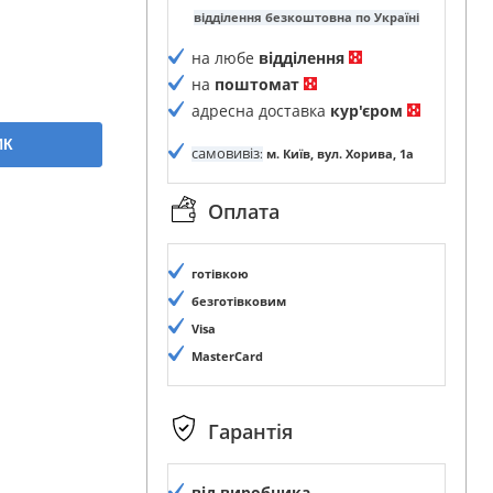
відділення безкоштовна по Україні
на любе
відділення
на
поштомат
адресна доставка
кур'єром
ИК
самовивіз
:
м. Київ, вул. Хорива, 1а
Оплата
готівкою
безготівковим
Visa
MasterCard
Гарантія
від виробника