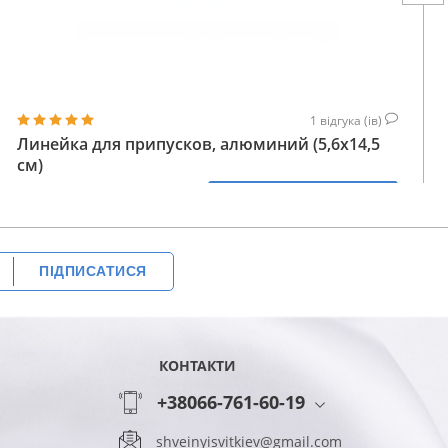
1
відгука (ів)
Линейка для припусков, алюминий (5,6x14,5
см)
232
КУПИТИ
ГРН
ПІДПИСАТИСЯ
КОНТАКТИ
+38066-761-60-19
shveinyisvitkiev@gmail.com