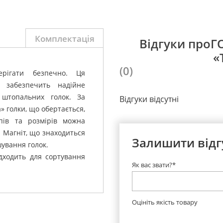
Комплектація
Відгуки про
«
(0)
ігати безпечно.
Ця
забезпечить надійне
штопальних голок.
За
Відгуки відсутні
» голки, що обертається,
ипів та розмірів можна
.
Магніт, що знаходиться
Залишити відг
шування голок.
ідходить для сортування
Як вас звати?*
Оцініть якість товару