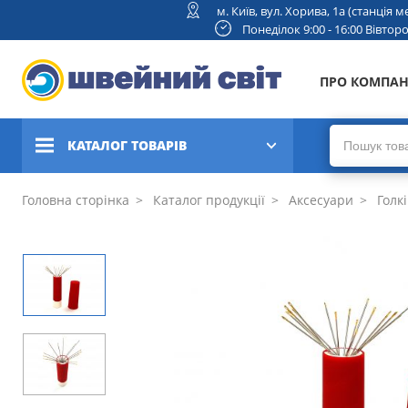
м. Київ, вул. Хорива, 1а (станція
Понеділок 9:00 - 16:00 Вівторок
ПРО КОМПА
КАТАЛОГ ТОВАРІВ
Швейні машини
Головна сторінка
Каталог продукції
Аксесуари
Голкі
Вишивальні та швейно-
вишивальні машини
Коверлоки, оверлоки,
плоскошовні машини
В'язальні машини