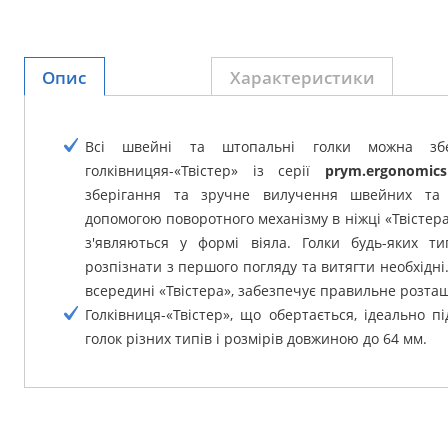
Опис
Характеристики
Всі швейні та штопальні голки можна збер
голківницяя-«Твістер» із серії
prym.ergonomics
зберігання та зручне вилучення швейних та 
допомогою поворотного механізму в ніжці «Твістера
з'являються у формі віяла.
Голки будь-яких т
розпізнати з першого погляду та витягти необхідні
всередині «Твістера», забезпечує правильне розта
Голківниця-«Твістер», що обертається, ідеально п
голок різних типів і розмірів довжиною до 64 мм.