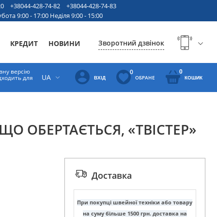
20
+38044-428-74-82
+38044-428-74-83
бота 9:00 - 17:00 Неділя 9:00 - 15:00
Зворотний дзвінок
КРЕДИТ
НОВИНИ
вну версію
0
0
UA
ідходить для
ОБРАНЕ
ВХІД
КОШИК
ЩО ОБЕРТАЄТЬСЯ, «ТВІСТЕР»
Доставка
При покупці швейної техніки або товару
на суму більше 1500 грн. доставка на