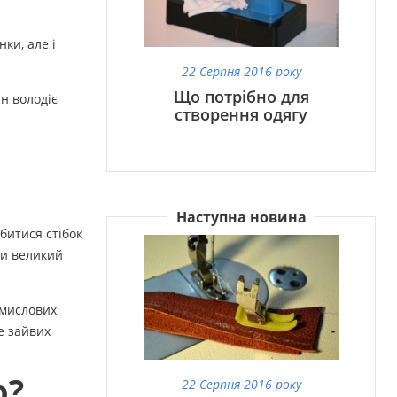
ки, але і
22 Серпня 2016 року
Що потрібно для
н володіє
створення одягу
Наступна новина
битися стібок
ти великий
омислових
е зайвих
ю?
22 Серпня 2016 року