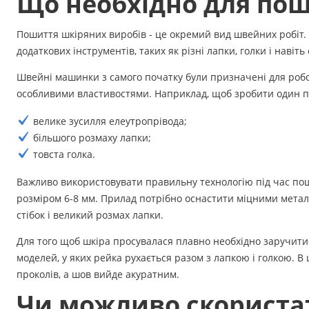
Що необхідно для по
Аксесуари
Пошиття шкіряних виробів - це окремий вид швейних робіт. В
Бренди
додаткових інструментів, таких як різні лапки, голки і навіть
Швейні машинки з самого початку були призначені для робот
ВСІ КАТЕГОРІЇ
особливими властивостями. Наприклад, щоб зробити один п
велике зусилля елеутропрівода;
більшого розмаху лапки;
товста голка.
Важливо використовувати правильну технологію під час поши
розміром 6-8 мм. Прилад потрібно оснастити міцними метал
стібок і великий розмах лапки.
Для того щоб шкіра просувалася плавно необхідно заручити
моделей, у яких рейка рухається разом з лапкою і голкою. 
проколів, а шов вийде акуратним.
Чи можливо скориста