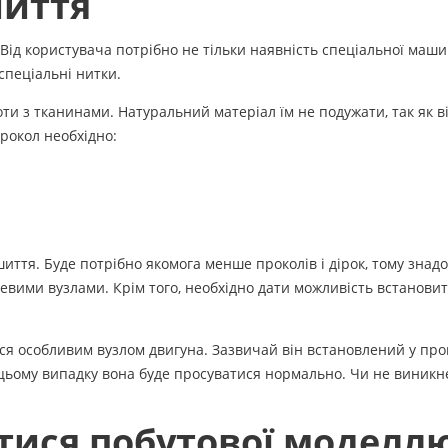
шиття
ід користувача потрібно не тільки наявність спеціальної машин
 спеціальні нитки.
и з тканинами. Натуральний матеріал їм не подужати, так як ві
рокол необхідно:
ття. Буде потрібно якомога менше проколів і дірок, тому знадо
евими вузлами. Крім того, необхідно дати можливість встанови
ся особливим вузлом двигуна. Зазвичай він встановлений у пр
В цьому випадку вона буде просуватися нормально. Чи не виникн
тися побутової моделл