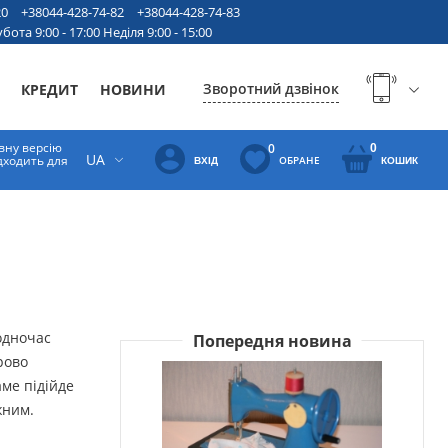
20
+38044-428-74-82
+38044-428-74-83
бота 9:00 - 17:00 Неділя 9:00 - 15:00
Зворотний дзвінок
КРЕДИТ
НОВИНИ
вну версію
0
0
UA
ідходить для
ОБРАНЕ
ВХІД
КОШИК
водночас
Попередня новина
рово
аме підійде
жним.