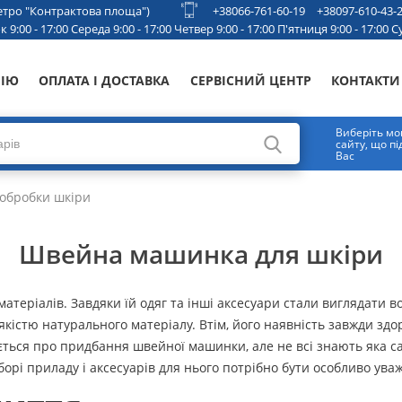
 метро "Контрактова площа")
+38066-761-60-19
+38097-610-43-
 9:00 - 17:00 Середа 9:00 - 17:00 Четвер 9:00 - 17:00 П'ятниця 9:00 - 17:00 Су
НІЮ
ОПЛАТА І ДОСТАВКА
СЕРВІСНИЙ ЦЕНТР
КОНТАКТИ
Виберіть мо
сайту, що п
Вас
обробки шкіри
Швейна машинка для шкіри
атеріалів. Завдяки їй одяг та інші аксесуари стали виглядати 
якістю натурального матеріалу. Втім, його наявність завжди здо
ється про придбання швейної машинки, але не всі знають яка с
борі приладу і аксесуарів для нього потрібно бути особливо ува