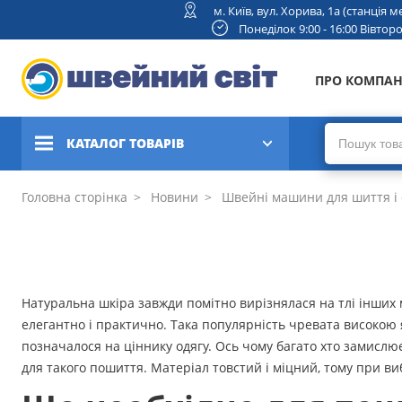
м. Київ, вул. Хорива, 1а (станція
Понеділок 9:00 - 16:00 Вівторок
ПРО КОМПА
КАТАЛОГ ТОВАРІВ
Швейні машини
Головна сторінка
Новини
Швейні машини для шиття і 
Вишивальні та швейно-
вишивальні машини
Коверлоки, оверлоки,
Натуральна шкіра завжди помітно вирізнялася на тлі інших м
плоскошовні машини
елегантно і практично. Така популярність чревата високою 
позначалося на ціннику одягу. Ось чому багато хто замислю
В'язальні машини
для такого пошиття. Матеріал товстий і міцний, тому при ви