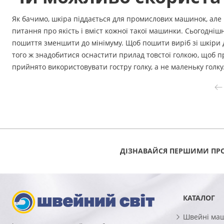
Як бачимо, шкіра піддається для промислових машинок, але
питання про якість і вміст кожної такої машинки. Сьогодніш
пошиття зменшити до мінімуму. Щоб пошити виріб зі шкіри 
того ж знадобитися оснастити прилад товстої голкою, щоб п
прийнято використовувати гостру голку, а не маленьку голку
ДІЗНАВАЙСЯ ПЕРШИМИ ПРО
КАТАЛОГ
Швейні ма