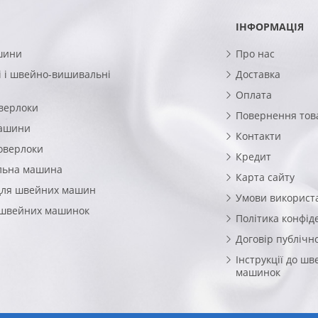
ІНФОРМАЦІЯ
шини
Про нас
 і швейно-вишивальні
Доставка
Оплата
верлоки
Повернення тов
машини
Контакти
оверлоки
Кредит
льна машина
Карта сайту
для швейних машин
Умови використ
 швейних машинок
Політика конфід
Договір публічн
Інструкції до ш
машинок