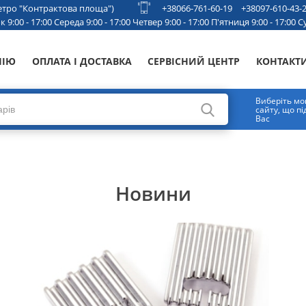
 метро "Контрактова площа")
+38066-761-60-19
+38097-610-43-
 9:00 - 17:00 Середа 9:00 - 17:00 Четвер 9:00 - 17:00 П'ятниця 9:00 - 17:00 Су
НІЮ
ОПЛАТА І ДОСТАВКА
СЕРВІСНИЙ ЦЕНТР
КОНТАКТ
Виберіть мо
сайту, що п
Вас
Новини