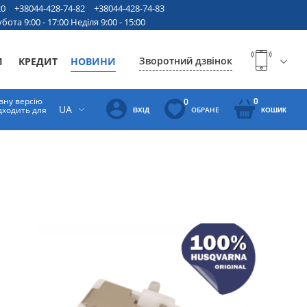
20
+38044-428-74-82
+38044-428-74-83
бота 9:00 - 17:00 Неділя 9:00 - 15:00
Зворотний дзвінок
И
КРЕДИТ
НОВИНИ
вну версію
0
0
UA
ідходить для
ОБРАНЕ
ВХІД
КОШИК