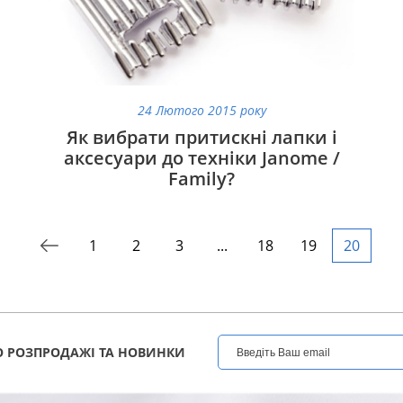
24 Лютого 2015 року
Як вибрати притискні лапки і
аксесуари до техніки Janome /
Family?
1
2
3
...
18
19
20
 РОЗПРОДАЖІ ТА НОВИНКИ