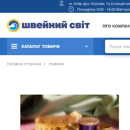
м. Київ, вул. Хорива, 1а (станція
Понеділок 9:00 - 16:00 Вівторок
ПРО КОМПА
КАТАЛОГ ТОВАРІВ
Швейні машини
Головна сторінка
Новини
Вишивальні та швейно-
вишивальні машини
Коверлоки, оверлоки,
плоскошовні машини
В'язальні машини