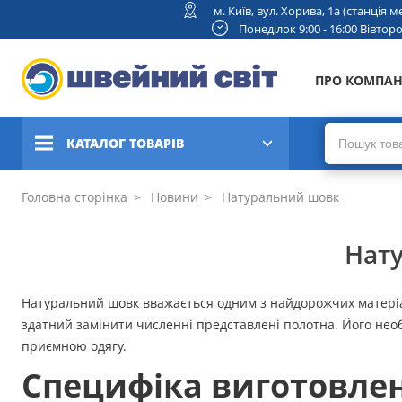
м. Київ, вул. Хорива, 1а (станція
Понеділок 9:00 - 16:00 Вівторок
ПРО КОМПА
КАТАЛОГ ТОВАРІВ
Швейні машини
Головна сторінка
Новини
Натуральний шовк
Вишивальні та швейно-
Нату
вишивальні машини
Коверлоки, оверлоки,
Натуральний шовк вважається одним з найдорожчих матеріалі
плоскошовні машини
здатний замінити численні представлені полотна. Його необ
приємною одягу.
В'язальні машини
Специфіка виготовле