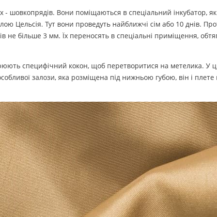
ах - шовкопрядів. Вони поміщаються в спеціальний інкубатор, я
алою Цельсія. Тут вони проведуть найближчі сім або 10 днів. Пр
в не більше 3 мм. Їх переносять в спеціальні приміщення, обтяг
рюють специфічний кокон, щоб перетворитися на метелика. У 
особливої залози, яка розміщена під нижньою губою, він і плете 