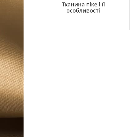
Тканина піке і її
особливості