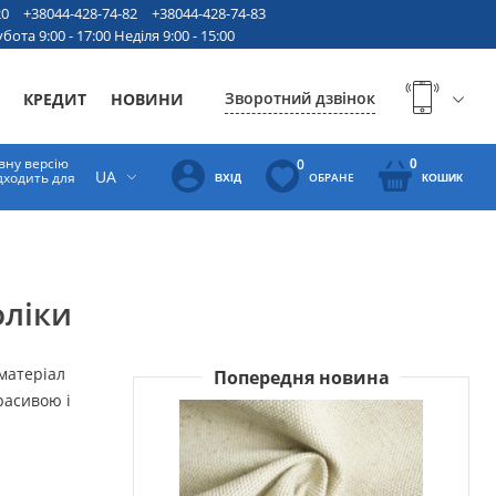
20
+38044-428-74-82
+38044-428-74-83
бота 9:00 - 17:00 Неділя 9:00 - 15:00
Зворотний дзвінок
КРЕДИТ
НОВИНИ
вну версію
0
0
UA
ідходить для
ОБРАНЕ
ВХІД
КОШИК
оліки
 матеріал
Попередня новина
расивою і