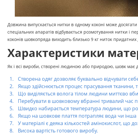
Довжина випускається нитки в одному коконі може досягати о
спеціальних апаратів відбувається розмотування нитки і пер
коконів шовкопряда виходить близько 9 кг ниток придатних
Характеристики мате
Як і всі вироби, створені людиною або природою, шовк має де
Створена одяг дозволяє буквально відчувати себ
Якщо здійснюється процес прасування тканини, то
Що виділяється волога тілом людини миттєво вбир
Перебувати в шовковому вбранні тривалий час 
Швидко набирається температура людини, що роб
Якщо на шовкове плаття потрапляє вода чи інша
У матеріалі є деяка кількостей амінокислот, що до
Висока вартість готового виробу.