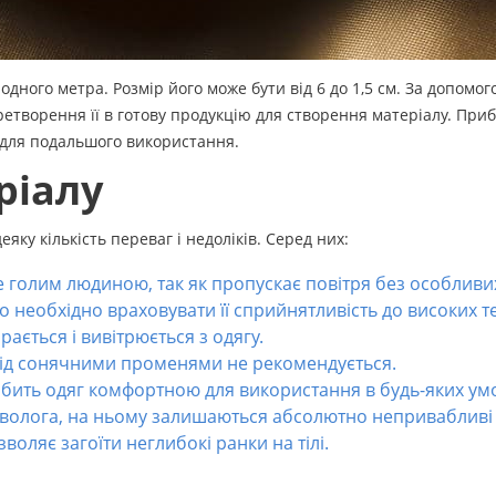
дного метра. Розмір його може бути від 6 до 1,5 см. За допомо
етворення її в готову продукцію для створення матеріалу. Приб
 для подальшого використання.
ріалу
яку кількість переваг і недоліків. Серед них:
е голим людиною, так як пропускає повітря без особлив
 необхідно враховувати її сприйнятливість до високих т
ається і вивітрюється з одягу.
під сонячними променями не рекомендується.
ить одяг комфортною для використання в будь-яких ум
 волога, на ньому залишаються абсолютно непривабливі
зволяє загоїти неглибокі ранки на тілі.