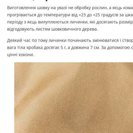
Аксесуари
Виготовлення шовку на увазі не обробку рослин, а яєць ком
прогрівається до температури від +23 до +25 градусів за шк
Бренди
періоду з яєць вилуплюються личинки, які досягають розмірі
відгодовують листям шовковичного дерева.
ВСІ КАТЕГОРІЇ
Деякий час по тому личинки починають змінюватися і ство
вага тіла хробака досягає 5 г, а довжина 7 см. За допомогою 
цінні кокони.