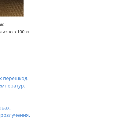
гою
лизно з 100 кг
их перешкод.
емператур.
овах.
 розлучення.