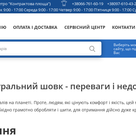
 метро "Контрактова площа")
+38066-761-60-19
+38097-610-43-
 9:00 - 17:00 Середа 9:00 - 17:00 Четвер 9:00 - 17:00 П'ятниця 9:00 - 17:00 Су
НІЮ
ОПЛАТА І ДОСТАВКА
СЕРВІСНИЙ ЦЕНТР
КОНТАКТИ
Виберіть мо
сайту, що п
Вас
ральний шовк - переваги і нед
в на планеті. Проте, людям, які цінують комфорт і якість, цей
хідно грамотно обробляти і шити, для отримання дійсно дуже к
ння