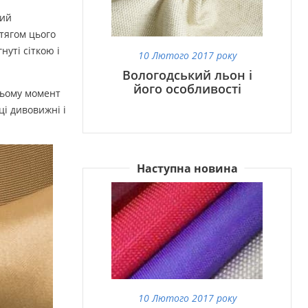
кий
отягом цього
нуті сіткою і
10 Лютого 2017 року
Вологодський льон і
його особливості
цьому момент
ці дивовижні і
Наступна новина
10 Лютого 2017 року