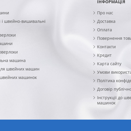
ІНФОРМАЦІЯ
шини
Про нас
 і швейно-вишивальні
Доставка
Оплата
верлоки
Повернення тов
машини
Контакти
оверлоки
Кредит
льна машина
Карта сайту
для швейних машин
Умови використ
 швейних машинок
Політика конфід
Договір публічн
Інструкції до ш
машинок