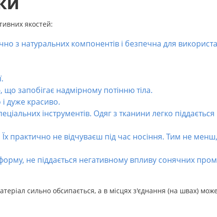
ки
итивних якостей:
чно з натуральних компонентів і безпечна для використ
.
 що запобігає надмірному потінню тіла.
і дуже красиво.
еціальних інструментів. Одяг з тканини легко піддається
Їх практично не відчуваєш під час носіння. Тим не менш
 форму, не піддається негативному впливу сонячних проме
теріал сильно обсипається, а в місцях з'єднання (на швах) мож