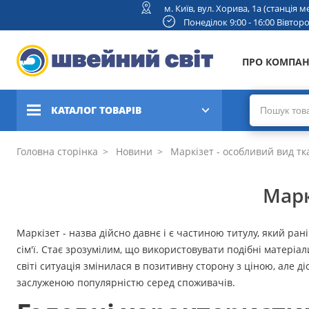
м. Київ, вул. Хорива, 1а (станція
Понеділок 9:00 - 16:00 Вівторок
ПРО КОМПА
КАТАЛОГ ТОВАРІВ
Швейні машини
Головна сторінка
Новини
Маркізет - особливий вид т
Вишивальні та швейно-
Марк
вишивальні машини
Коверлоки, оверлоки,
Маркізет - назва дійсно давнє і є частиною титулу, який ра
плоскошовні машини
сім'ї. Стає зрозумілим, що використовувати подібні матеріал
світі ситуація змінилася в позитивну сторону з ціною, але д
В'язальні машини
заслуженою популярністю серед споживачів.