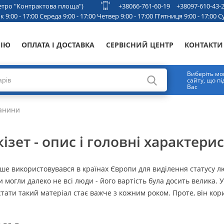
 метро "Контрактова площа")
+38066-761-60-19
+38097-610-43-
 9:00 - 17:00 Середа 9:00 - 17:00 Четвер 9:00 - 17:00 П'ятниця 9:00 - 17:00 Су
НІЮ
ОПЛАТА І ДОСТАВКА
СЕРВІСНИЙ ЦЕНТР
КОНТАКТИ
Виберіть мо
сайту, що п
Вас
канини
ізет - опис і головні характери
ніше використовувався в країнах Європи для виділення статусу 
и могли далеко не всі люди - його вартість була досить велика. 
істати такий матеріал стає важче з кожним роком. Проте, він кор