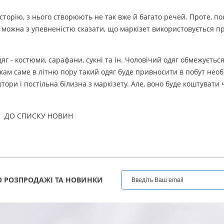
 історію, з нього створюють не так вже й багато речей. Проте, 
в, можна з упевненістю сказати, що маркізет використовується 
яг - костюми, сарафани, сукні та ін. Чоловічий одяг обмежуєтьс
ам саме в літню пору такий одяг буде привносити в побут необ
ори і постільна білизна з маркізету. Але, воно буде коштувати
ДО СПИСКУ НОВИН
 РОЗПРОДАЖІ ТА НОВИНКИ