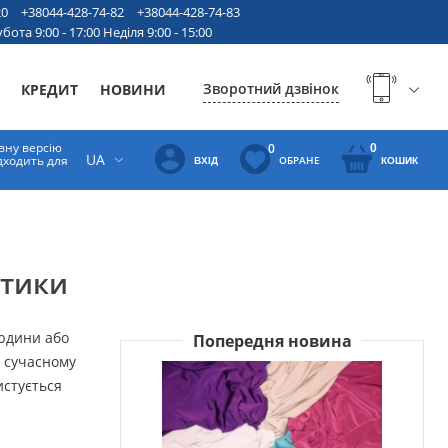
20
+38044-428-74-82
+38044-428-74-83
бота 9:00 - 17:00 Неділя 9:00 - 15:00
Зворотний дзвінок
КРЕДИТ
НОВИНИ
вну версію
0
0
UA
ідходить для
ОБРАНЕ
ВХІД
КОШИК
стики
людини або
Попередня новина
У сучасному
истується