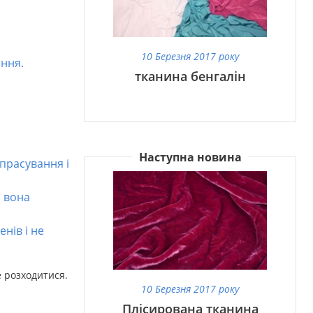
10 Березня 2017 року
ання.
тканина бенгалін
Наступна новина
 прасування і
, вона
нів і не
е розходитися.
10 Березня 2017 року
Плісирована тканина