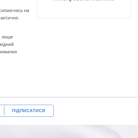
посилаючись на
практично
я лише
хідний
 чималих
ПІДПИСАТИСЯ