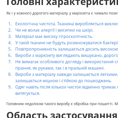
Головні характеристи
Аксесуари
Як і у кожного дорогого матеріалу, у марікзета є чимало поз
Бренди
Екологічна чистота. Тканина виробляється виклю
Чи не волає алергії і висипки на шкірі.
ВСІ КАТЕГОРІЇ
Матеріал має високу гігроскопічність.
У такій тканині не будуть розмножуватися бактерії
Повітропроникність залишається досить високою,
Вироби з маркізету виглядають вишукано, дорого 
Не вимагає особливого догляду і використання сп
прання, як руками, так і в пральній машині.
Вироби з матеріалу завжди залишається легкими. 
залишається міцною і стійкою до пошкоджень.
Одяг навіть після кількох чисток відмінно тримає
витягується.
Головним недоліком такого виробу є обробка при пошитті. Ма
Область застосування