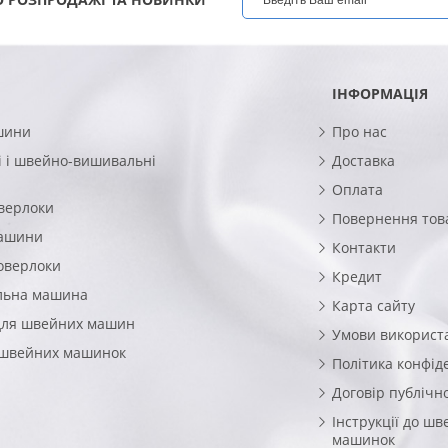
ІНФОРМАЦІЯ
шини
Про нас
 і швейно-вишивальні
Доставка
Оплата
верлоки
Повернення тов
машини
Контакти
оверлоки
Кредит
льна машина
Карта сайту
для швейних машин
Умови використ
 швейних машинок
Політика конфід
Договір публічн
Інструкції до ш
машинок