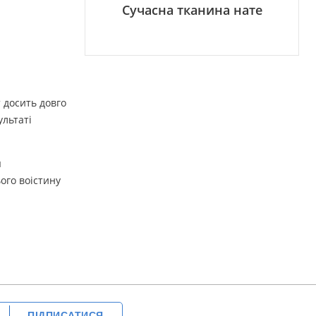
Сучасна тканина нате
 досить довго
ультаті
я
ого воістину
ПІДПИСАТИСЯ