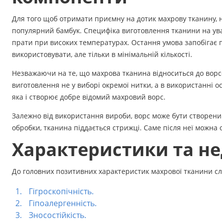
Аксесуари
Для того щоб отримати приємну на дотик махрову тканину, 
популярний бамбук. Специфіка виготовлення тканини на уваз
Бренди
прати при високих температурах. Остання умова запобігає по
використовувати, але тільки в мінімальній кількості.
ВСІ КАТЕГОРІЇ
Незважаючи на те, що махрова тканина відноситься до ворсо
виготовлення не у виборі окремої нитки, а в використанні о
яка і створює добре відомий махровий ворс.
Залежно від використання вироби, ворс може бути створений 
обробки, тканина піддається стрижці. Саме після неї можна 
Характеристики та не
До головних позитивних характеристик махрової тканини слі
Гігроскопічність.
Гіпоалергенність.
Зносостійкість.