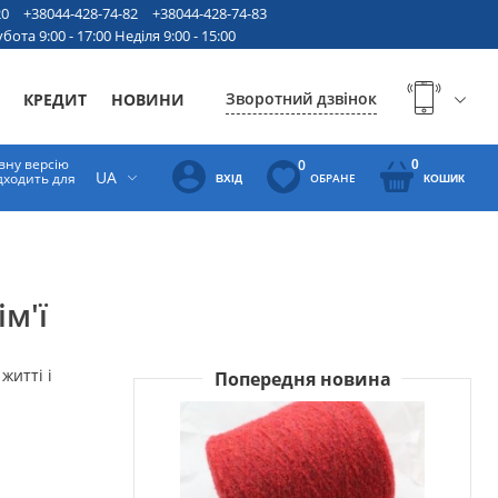
20
+38044-428-74-82
+38044-428-74-83
бота 9:00 - 17:00 Неділя 9:00 - 15:00
Зворотний дзвінок
КРЕДИТ
НОВИНИ
вну версію
0
0
UA
ідходить для
ОБРАНЕ
ВХІД
КОШИК
м'ї
житті і
Попередня новина