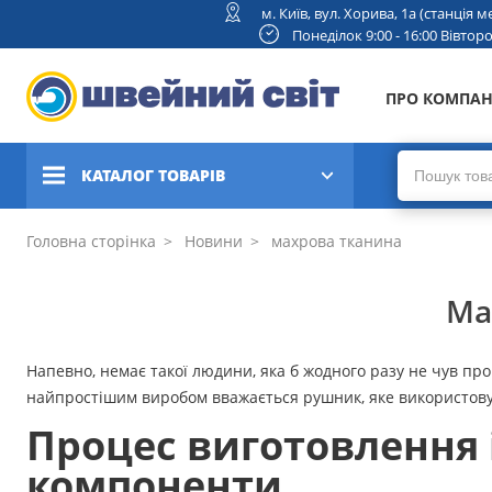
м. Київ, вул. Хорива, 1а (станція
Понеділок 9:00 - 16:00 Вівторок
ПРО КОМПА
КАТАЛОГ ТОВАРІВ
Швейні машини
Головна сторінка
Новини
махрова тканина
Вишивальні та швейно-
Ма
вишивальні машини
Коверлоки, оверлоки,
Напевно, немає такої людини, яка б жодного разу не чув про
плоскошовні машини
найпростішим виробом вважається рушник, яке використовуєт
Процес виготовлення 
В'язальні машини
компоненти