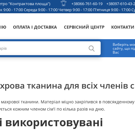
 метро "Контрактова площа")
+38066-761-60-19
+38097-610-43-
 9:00 - 17:00 Середа 9:00 - 17:00 Четвер 9:00 - 17:00 П'ятниця 9:00 - 17:00 Су
НІЮ
ОПЛАТА І ДОСТАВКА
СЕРВІСНИЙ ЦЕНТР
КОНТАКТИ
Виберіть мо
сайту, що п
Вас
хрова тканина для всіх членів сі
 махрової тканини. Матеріал міцно закріпився в повсякденному 
ься кожним членом сім'ї по кілька разів на дню.
і використовувані