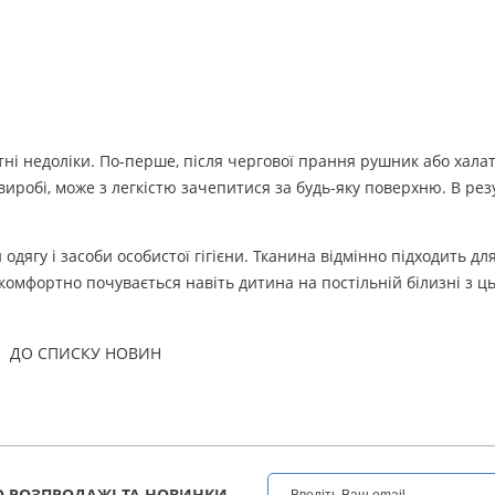
ні недоліки. По-перше, після чергової прання рушник або халат
виробі, може з легкістю зачепитися за будь-яку поверхню. В рез
дягу і засоби особистої гігієни. Тканина відмінно підходить дл
комфортно почувається навіть дитина на постільній білизні з ць
ДО СПИСКУ НОВИН
 РОЗПРОДАЖІ ТА НОВИНКИ