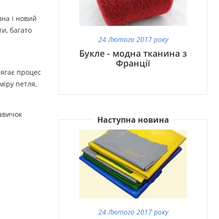
вна і новий
и, багато
24 Лютого 2017 року
Букле - модна тканина з
Франції
лягає процес
міру петля,
навичок
Наступна новина
24 Лютого 2017 року