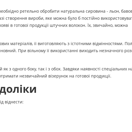
необхідно ретельно обробити натуральна сировина - льон, баво
і створення вироби, яке можна було б постійно використовуват
яві в готової продукції штучних волокон. Їх, звичайно, можна
вих матеріалів, її виготовляють з істотними відмінностями. По
сновний. При вільному її використанні виходить незначного роз
як з одного боку, так і з обох. Завдяки наявності спеціальних 
отримати незвичайний візерунок на готової продукції.
доліки
д віднести: