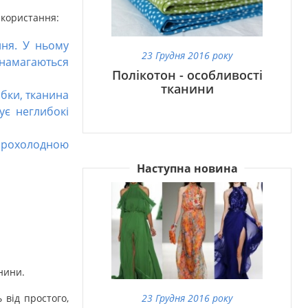
икористання:
ння. У ньому
23 Грудня 2016 року
 намагаються
Полікотон - особливості
тканини
обки, тканина
ує неглибокі
 прохолодною
Наступна новина
нини.
23 Грудня 2016 року
 від простого,