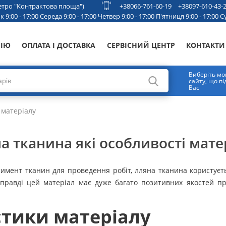
 метро "Контрактова площа")
+38066-761-60-19
+38097-610-43-
 9:00 - 17:00 Середа 9:00 - 17:00 Четвер 9:00 - 17:00 П'ятниця 9:00 - 17:00 Су
НІЮ
ОПЛАТА І ДОСТАВКА
СЕРВІСНИЙ ЦЕНТР
КОНТАКТИ
Виберіть мо
сайту, що п
Вас
 матеріалу
а тканина які особливості мате
имент тканин для проведення робіт, лляна тканина користує
справді цей матеріал має дуже багато позитивних якостей пр
стики матеріалу