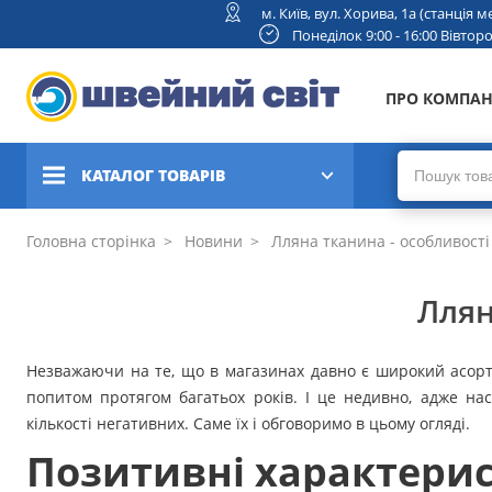
м. Київ, вул. Хорива, 1а (станція
Понеділок 9:00 - 16:00 Вівторок
ПРО КОМПА
КАТАЛОГ ТОВАРІВ
Швейні машини
Головна сторінка
Новини
Лляна тканина - особливості
Вишивальні та швейно-
Ллян
вишивальні машини
Коверлоки, оверлоки,
Незважаючи на те, що в магазинах давно є широкий асорт
плоскошовні машини
попитом протягом багатьох років. І це недивно, адже на
кількості негативних. Саме їх і обговоримо в цьому огляді.
В'язальні машини
Позитивні характери