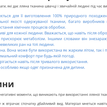
ги, які дає лляна тканина швачці і звичайній людині під час в
вується для її виготовлення 100% природного походже
ьної якості одержуваної тканини, багато виробників
истання хімічних процесів обробки.
жливі для кожної людини. Вважається, що навіть після обр
ке прискорює метаболізм. Іншими словами він знезараж
евеликих ран на тілі людини.
яна. Вона може бути використана як жарким літом, так і
имальний комфорт при будь-якій погоді.
рігається навіть після тривалого використання.
, особливо якщо одяг призначена для дитини.
ини
і негативні моменти, що виникають при використанні лляної тка
у ж втрачає спочатку дбайливий вид. Матеріал мнеться навіть