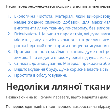
Аксесуари
Насамперед рекомендується розглянути всі позитивні перева
Екологічна чистота. Матеріал, який використо
Бренди
немає жодних хімічних добавок. Для максимал
виготовити лляну тканину по-старому, без викор
ВСІ КАТЕГОРІЇ
Гігієнічність. Ще один з параметрів, які дуже ва
містить деяку кількість компонента рослин, я
ранки і здатний прискорити процес затягування н
Проникність повітря. Лляна тканина дуже повітр
зимою. Тіло людини в такому одязі відчуває макс
Стійкість до зношування. Матеріал прекрасно збе
Відштовхування бруду. Дуже корисна властивість
Простота в обслуговуванні.
Недоліки лляної ткан
Незважаючи на всі існуючі переваги, варто виділити і деяк
По-перше, одяг навіть після першого використання відраз