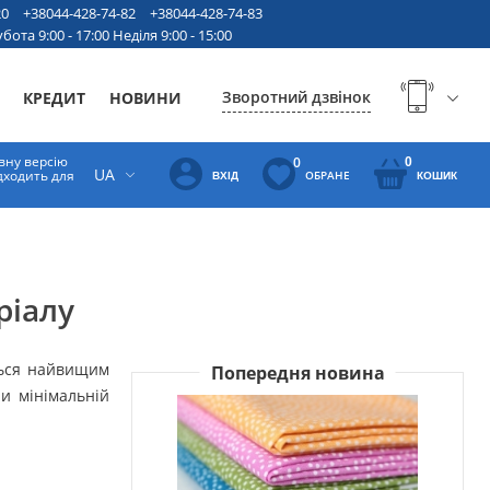
20
+38044-428-74-82
+38044-428-74-83
бота 9:00 - 17:00 Неділя 9:00 - 15:00
Зворотний дзвінок
КРЕДИТ
НОВИНИ
вну версію
0
0
UA
ідходить для
ОБРАНЕ
ВХІД
КОШИК
ріалу
ться найвищим
Попередня новина
и мінімальній