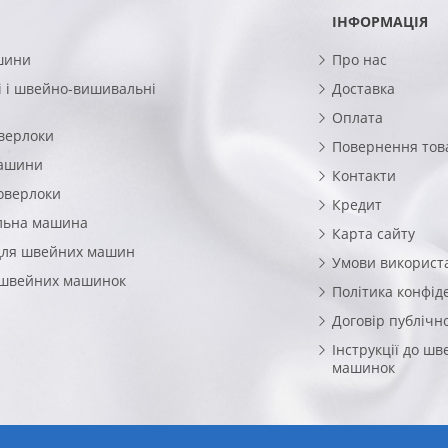
ІНФОРМАЦІЯ
шини
Про нас
 і швейно-вишивальні
Доставка
Оплата
верлоки
Повернення тов
машини
Контакти
оверлоки
Кредит
льна машина
Карта сайту
для швейних машин
Умови використ
 швейних машинок
Політика конфід
Договір публічн
Інструкції до ш
машинок