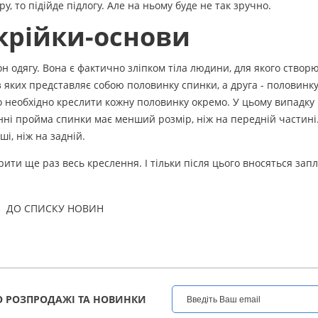
, то підійде підлогу. Але на ньому буде не так зручно.
крійки-основи
 одягу. Вона є фактично зліпком тіла людини, для якого створю
з яких представляє собою половинку спинки, а друга - половинк
о необхідно креслити кожну половинку окремо. У цьому випадку
нні пройма спинки має менший розмір, ніж на передній частині
і, ніж на задній.
евірити ще раз весь креслення. І тільки після цього вносяться зап
ДО СПИСКУ НОВИН
 РОЗПРОДАЖІ ТА НОВИНКИ