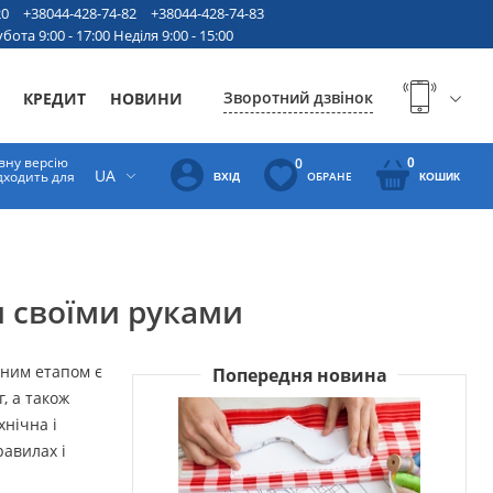
20
+38044-428-74-82
+38044-428-74-83
бота 9:00 - 17:00 Неділя 9:00 - 15:00
Зворотний дзвінок
КРЕДИТ
НОВИНИ
вну версію
0
0
UA
ідходить для
ОБРАНЕ
ВХІД
КОШИК
и своїми руками
пним етапом є
Попередня новина
, а також
хнічна і
равилах і