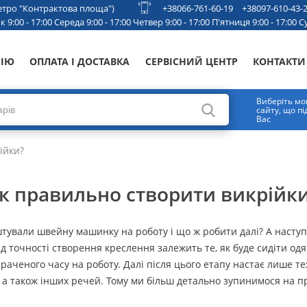
 метро "Контрактова площа")
+38066-761-60-19
+38097-610-43-
 9:00 - 17:00 Середа 9:00 - 17:00 Четвер 9:00 - 17:00 П'ятниця 9:00 - 17:00 Су
НІЮ
ОПЛАТА І ДОСТАВКА
СЕРВІСНИЙ ЦЕНТР
КОНТАКТИ
Виберіть мо
сайту, що п
Вас
ійки?
як правильно створити викрійк
аштували швейну машинку на роботу і що ж робити далі? А насту
 точності створення креслення залежить те, як буде сидіти одяг
траченого часу на роботу. Далі після цього етапу настає лише те
, а також інших речей. Тому ми більш детально зупинимося на п