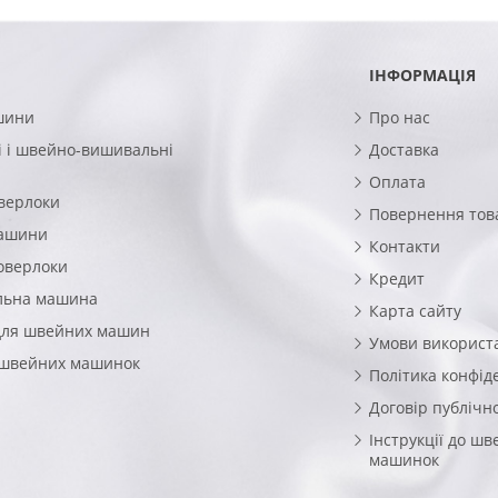
ІНФОРМАЦІЯ
шини
Про нас
 і швейно-вишивальні
Доставка
Оплата
верлоки
Повернення тов
машини
Контакти
оверлоки
Кредит
льна машина
Карта сайту
для швейних машин
Умови використ
 швейних машинок
Політика конфід
Договір публічн
Інструкції до ш
машинок