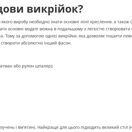
дови викрійок?
кого виробу необхідно знати основні лінії креслення, а також 
ати основні моделі можна в подальшому з легкістю створювати 
а. Тому за допомогою однієї викрійки, яка дозволяє пошити пев
а створити абсолютно інший фасон.
ватман або рулон шпалер);
лучень і вм'ятин). Найкраще для цього підходить великий стіл (