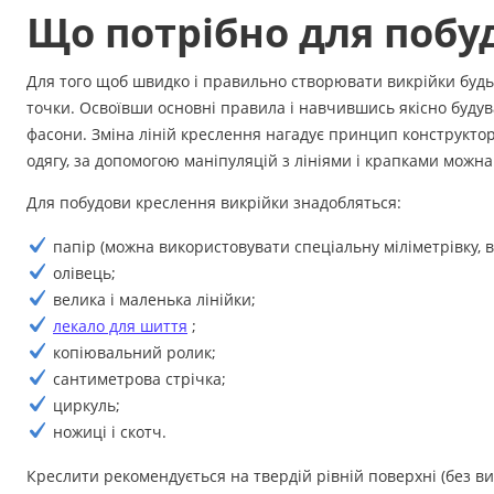
Аксесуари
Що потрібно для побу
Бренди
Для того щоб швидко і правильно створювати викрійки будь-я
точки. Освоївши основні правила і навчившись якісно будув
фасони. Зміна ліній креслення нагадує принцип конструктор
ВСІ КАТЕГОРІЇ
одягу, за допомогою маніпуляцій з лініями і крапками можн
Для побудови креслення викрійки знадобляться:
папір (можна використовувати спеціальну міліметрівку, 
олівець;
велика і маленька лінійки;
лекало для шиття
;
копіювальний ролик;
сантиметрова стрічка;
циркуль;
ножиці і скотч.
Креслити рекомендується на твердій рівній поверхні (без ви