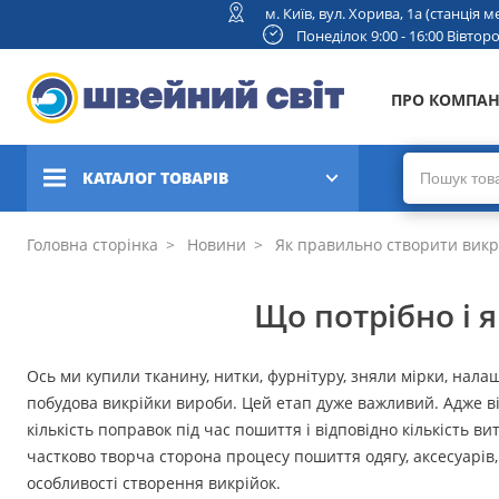
м. Київ, вул. Хорива, 1а (станція
Понеділок 9:00 - 16:00 Вівторок
ПРО КОМПА
КАТАЛОГ ТОВАРІВ
Швейні машини
Головна сторінка
Новини
Як правильно створити викр
Вишивальні та швейно-
Що потрібно і 
вишивальні машини
Коверлоки, оверлоки,
Ось ми купили тканину, нитки, фурнітуру, зняли мірки, нал
плоскошовні машини
побудова викрійки вироби. Цей етап дуже важливий. Адже від
кількість поправок під час пошиття і відповідно кількість ви
В'язальні машини
частково творча сторона процесу пошиття одягу, аксесуарів
особливості створення викрійок.