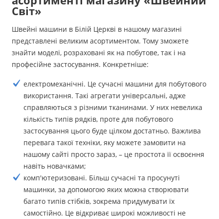
асортименті магазину «Швейний
Світ»
Швейні машини в Білій Церкві в нашому магазині
представлені великим асортиментом. Тому зможете
знайти моделі, розраховані як на побутове, так і на
професійне застосування. Конкретніше:
електромеханічні. Це сучасні машини для побутового
використання. Такі агрегати універсальні, адже
справляються з різними тканинами. У них невелика
кількість типів рядків, проте для побутового
застосування цього буде цілком достатньо. Важлива
перевага такої техніки, яку можете замовити на
нашому сайті просто зараз, – це простота її освоєння
навіть новачками;
комп'ютеризовані. Більш сучасні та просунуті
машинки, за допомогою яких можна створювати
багато типів стібків, зокрема придумувати їх
самостійно. Це відкриває широкі можливості не