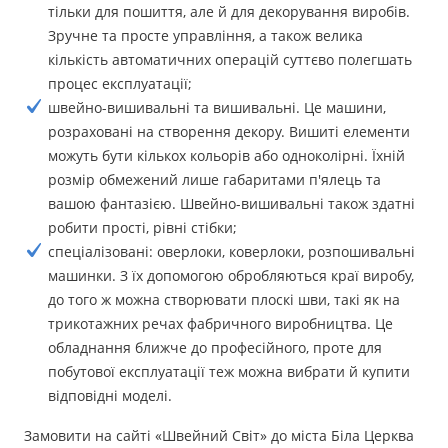
тільки для пошиття, але й для декорування виробів.
Зручне та просте управління, а також велика
кількість автоматичних операцій суттєво полегшать
процес експлуатації;
швейно-вишивальні та вишивальні. Це машини,
розраховані на створення декору. Вишиті елементи
можуть бути кількох кольорів або одноколірні. Їхній
розмір обмежений лише габаритами п'ялець та
вашою фантазією. Швейно-вишивальні також здатні
робити прості, рівні стібки;
спеціалізовані: оверлоки, коверлоки, розпошивальні
машинки. З їх допомогою обробляються краї виробу,
до того ж можна створювати плоскі шви, такі як на
трикотажних речах фабричного виробництва. Це
обладнання ближче до професійного, проте для
побутової експлуатації теж можна вибрати й купити
відповідні моделі.
Замовити на сайті «Швейний Світ» до міста Біла Церква