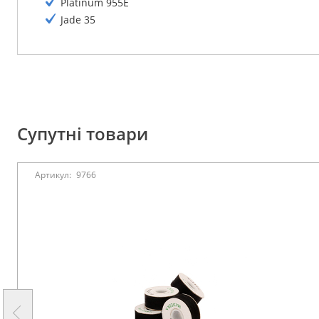
Platinum 955E
Jade 35
Супутні товари
Артикул:
9766