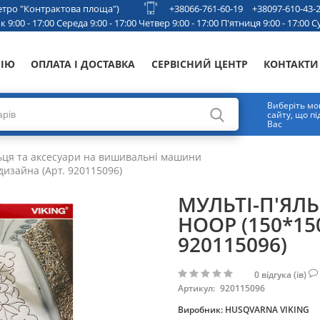
 метро "Контрактова площа")
+38066-761-60-19
+38097-610-43-
 9:00 - 17:00 Середа 9:00 - 17:00 Четвер 9:00 - 17:00 П'ятниця 9:00 - 17:00 Су
НІЮ
ОПЛАТА І ДОСТАВКА
СЕРВІСНИЙ ЦЕНТР
КОНТАКТИ
Виберіть мо
сайту, що п
Вас
ьця та аксесуари на вишивальні машини
дизайна (Арт. 920115096)
МУЛЬТІ-П'ЯЛЬ
HOOP (150*15
920115096)
0
відгука (ів)
Артикул:
920115096
Виробник:
HUSQVARNA VIKING