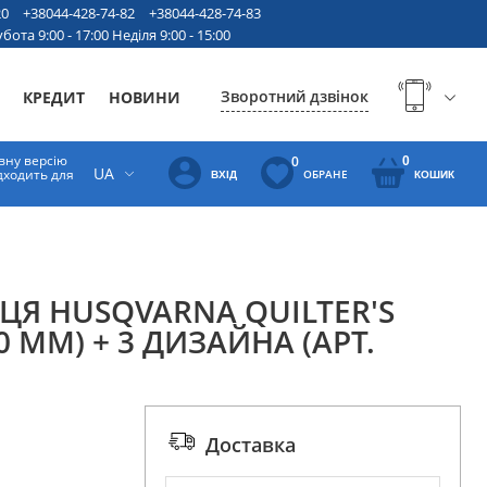
20
+38044-428-74-82
+38044-428-74-83
бота 9:00 - 17:00 Неділя 9:00 - 15:00
Зворотний дзвінок
КРЕДИТ
НОВИНИ
вну версію
0
0
UA
ідходить для
ОБРАНЕ
ВХІД
КОШИК
ЦЯ HUSQVARNA QUILTER'S
0 ММ) + 3 ДИЗАЙНА (АРТ.
Доставка