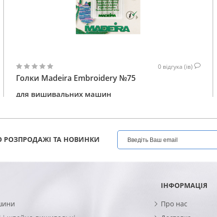
0
відгука (ів)
Голки Madeira Embroidery №75
для вишивальних машин
121
КУПИТИ
ГРН
 РОЗПРОДАЖІ ТА НОВИНКИ
ІНФОРМАЦІЯ
шини
Про нас