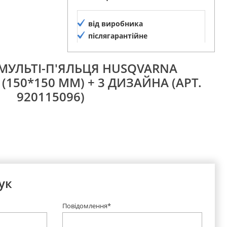
від виробника
післягарантійне
обслуговування
оМУЛЬТІ-П'ЯЛЬЦЯ HUSQVARNA
 (150*150 ММ) + 3 ДИЗАЙНА (АРТ.
920115096)
ук
Повідомлення*