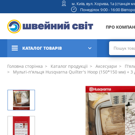
м. Київ, вул. Хорива, 1а (станція
Понеділок 9:00 - 16:00 Вівторок
ПРО КОМПА
КАТАЛОГ ТОВАРІВ
Швейні машини
Головна сторінка
Каталог продукції
Аксесуари
П'ял
Мульті-п'яльця Husqvarna Quilter's Hoop (150*150 мм) + 3 
Вишивальні та швейно-
вишивальні машини
Коверлоки, оверлоки,
плоскошовні машини
В'язальні машини