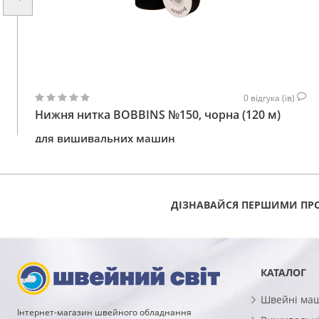
0
відгука (ів)
Нижня нитка BOBBINS №150, чорна (120 м)
для вишивальних машин
30
КУПИТИ
ГРН
ДІЗНАВАЙСЯ ПЕРШИМИ ПРО
КАТАЛОГ
Швейні ма
Інтернет-магазин швейного обладнання