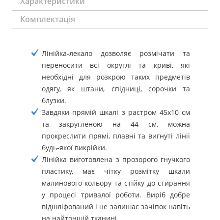
Характеристики
Комплектація
Лінійка-лекало дозволяє розмічати та
переносити всі округлі та криві, які
необхідні для розкрою таких предметів
одягу, як штани, спідниці, сорочки та
блузки.
Завдяки прямій шкалі з растром 45х10 см
та закругленою на 44 см, можна
прокреслити прямі, плавні та вигнуті лінії
будь-якої викрійки.
Лінійка виготовлена ​​з прозорого гнучкого
пластику, має чітку розмітку шкали
малинового кольору та стійку до стирання
у процесі тривалої роботи.
Виріб добре
відшліфований і не залишає зачіпок навіть
на найтоншій тканині.