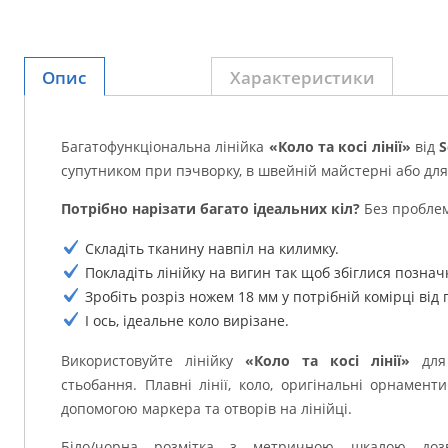
Опис
Характеристики
Багатофункціональна лінійка
«Коло та косі лінії»
від
S
супутником при пэчворку, в швейній майстерні або для
Потрібно нарізати багато ідеальних кіл?
Без проблем
Складіть тканину навпіл на килимку.
Покладіть лінійку на вигин так щоб збіглися позначки
Зробіть розріз ножем 18 мм у потрібній комірці від 
І ось, ідеальне коло вирізане.
Використовуйте лінійку
«Коло та косі лінії»
для 
стьобання. Плавні лінії, коло, оригінальні орнамен
допомогою маркера та отворів на лінійці.
Біло/чорна розмітка з метричною шкалою дозв