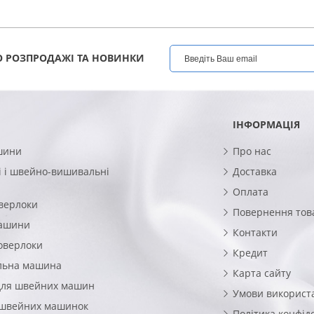
1 093
КУПИТИ
ГРН
 РОЗПРОДАЖІ ТА НОВИНКИ
ІНФОРМАЦІЯ
шини
Про нас
 і швейно-вишивальні
Доставка
Оплата
верлоки
Повернення тов
машини
Контакти
оверлоки
Кредит
льна машина
Карта сайту
для швейних машин
Умови використ
 швейних машинок
Політика конфід