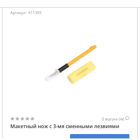
Артикул:
611395
0
відгука (ів)
Макетный нож с 3-мя сменными лезвиями