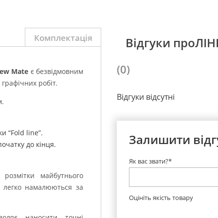
Комплектація
Відгуки проЛІНІ
(0)
ew Mate
є безвідмовним
 графічних робіт.
Відгуки відсутні
.
 “Fold line”.
Залишити відг
початку до кінця.
Як вас звати?*
розмітки майбутнього
ти легко намалюються за
Оцініть якість товару
оляє наносити точні