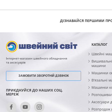
243
КУПИТИ
ГРН
ДІЗНАВАЙСЯ ПЕРШИМИ ПРО
КАТАЛОГ
Швейні ма
Інтернет-магазин швейного обладнання
Вишивальні
та аксесуарів
машини
Машинки о
ЗАМОВИТИ ЗВОРОТНІЙ ДЗВІНОК
В'язальні 
Машинки к
ПРИЄДНУЙСЯ ДО НАШИХ СОЦ.
МЕРЕЖ
Розпошива
Аксесуари 
Розпродаж