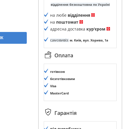
відділення безкоштовна по Україні
на любе
відділення
на
поштомат
адресна доставка
кур'єром
ИК
самовивіз
:
м. Київ, вул. Хорива, 1а
Оплата
готівкою
безготівковим
Visa
MasterCard
Гарантія
від виробника