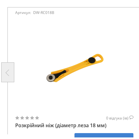
Артикул:
DW-RC018B
0
відгука (ів)
Розкрійний ніж (діаметр леза 18 мм)