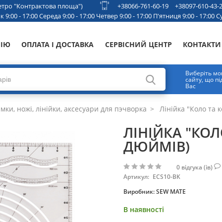
 метро "Контрактова площа")
+38066-761-60-19
+38097-610-43-
 9:00 - 17:00 Середа 9:00 - 17:00 Четвер 9:00 - 17:00 П'ятниця 9:00 - 17:00 Су
НІЮ
ОПЛАТА І ДОСТАВКА
СЕРВІСНИЙ ЦЕНТР
КОНТАКТИ
Виберіть мо
сайту, що п
Вас
ки, ножі, лінійки, аксесуари для пэчворка
Лінійка "Коло та ко
ЛІНІЙКА "КОЛО
ДЮЙМІВ)
0
відгука (ів)
Артикул:
ECS10-BK
Виробник:
SEW MATE
В наявності