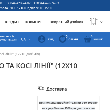
20
+38044-428-74-82
+38044-428-74-83
бота 9:00 - 17:00 Неділя 9:00 - 15:00
Зворотний дзвінок
КРЕДИТ
НОВИНИ
вну версію
0
0
UA
ідходить для
ОБРАНЕ
ВХІД
КОШИК
сі лінії" (12х10 дюймів)
 ТА КОСІ ЛІНІЇ" (12Х10
Доставка
При покупці швейної техніки або товару
на суму більше 1500 грн. доставка на