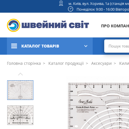
м. Київ, вул. Хорива, 1а (станція
Понеділок 9:00 - 16:00 Вівторок
ПРО КОМПА
КАТАЛОГ ТОВАРІВ
Швейні машини
Головна сторінка
Каталог продукції
Аксесуари
Килим
Вишивальні та швейно-
вишивальні машини
Коверлоки, оверлоки,
плоскошовні машини
В'язальні машини