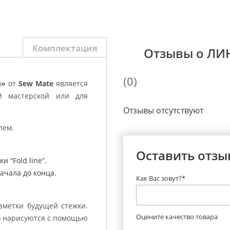
Комплектация
Отзывы о ЛИ
(0)
и»
от
Sew Mate
является
й мастерской или для
Отзывы отсутствуют
лем.
Оставить отзы
 “Fold line”.
ачала до конца.
Как Вас зовут?*
зметки будущей стежки.
Оцените качество товара
о нарисуются с помощью