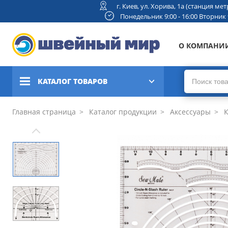
г. Киев, ул. Хорива, 1а (станция м
Понедельник 9:00 - 16:00 Вторник 9:
О КОМПАНИ
КАТАЛОГ ТОВАРОВ
Швейные машины
Главная страница
Каталог продукции
Аксессуары
К
Вышивальные и швейно-
вышивальные машины
Коверлоки, оверлоки,
плоскошовные машины
Вязальные машины