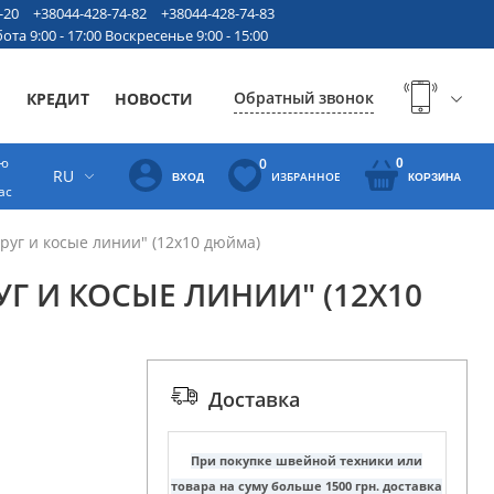
-20
+38044-428-74-82
+38044-428-74-83
ота 9:00 - 17:00 Воскресенье 9:00 - 15:00
Обратный звонок
Ы
КРЕДИТ
НОВОСТИ
ую
0
0
RU
ИЗБРАННОЕ
ВХОД
КОРЗИНА
ас
руг и косые линии" (12х10 дюйма)
УГ И КОСЫЕ ЛИНИИ" (12Х10
Доставка
При покупке швейной техники или
товара на суму больше 1500 грн. доставка