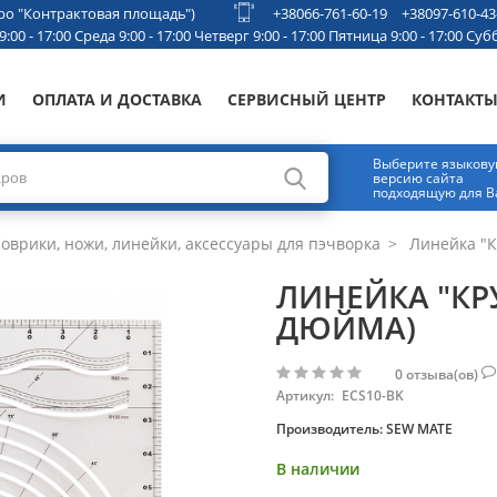
етро "Контрактовая площадь")
+38066-761-60-19
+38097-610-43
00 - 17:00 Среда 9:00 - 17:00 Четверг 9:00 - 17:00 Пятница 9:00 - 17:00 Субб
И
ОПЛАТА И ДОСТАВКА
СЕРВИСНЫЙ ЦЕНТР
КОНТАКТ
Выберите языков
версию сайта
подходящую для В
оврики, ножи, линейки, аксессуары для пэчворка
Линейка "К
ЛИНЕЙКА "КР
ДЮЙМА)
0
отзыва(ов)
Артикул:
ECS10-BK
Производитель:
SEW MATE
В наличии