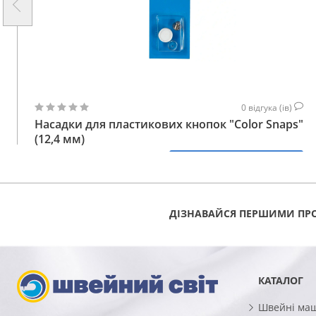
0
відгука (ів)
Насадки для пластикових кнопок "Color Snaps"
(12,4 мм)
132
КУПИТИ
ГРН
ДІЗНАВАЙСЯ ПЕРШИМИ ПРО
КАТАЛОГ
Швейні ма