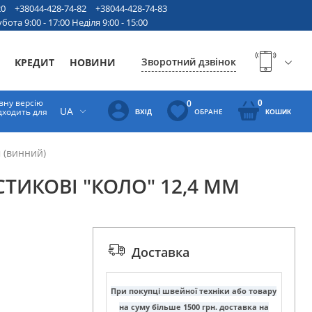
20
+38044-428-74-82
+38044-428-74-83
бота 9:00 - 17:00 Неділя 9:00 - 15:00
Зворотний дзвінок
КРЕДИТ
НОВИНИ
вну версію
0
0
UA
ідходить для
ОБРАНЕ
ВХІД
КОШИК
 (винний)
ТИКОВІ "КОЛО" 12,4 ММ
Доставка
При покупці швейної техніки або товару
на суму більше 1500 грн. доставка на