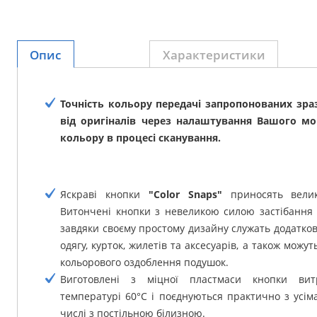
Опис
Характеристики
Точність кольору передачі запропонованих зра
від оригіналів через налаштування Вашого мо
кольору в процесі сканування.
Яскраві кнопки
"Color Snaps"
приносять велику
Витончені кнопки з невеликою силою застібання 
завдяки своєму простому дизайну служать додатк
одягу, курток, жилетів та аксесуарів, а також можу
кольорового оздоблення подушок.
Виготовлені з міцної пластмаси кнопки ви
температурі 60°C і поєднуються практично з усім
числі з постільною білизною.