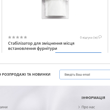
0
відгука (ів)
Стабілізатор для зміцнення місця
встановлення фурнітури
317
КУПИТИ
ГРН
 РОЗПРОДАЖІ ТА НОВИНКИ
ІНФОРМАЦІЯ
шини
Про нас