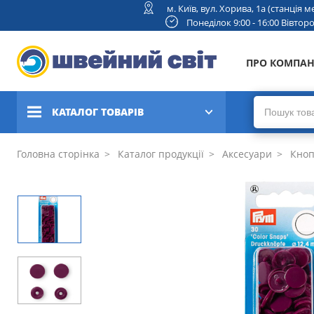
м. Київ, вул. Хорива, 1а (станція
Понеділок 9:00 - 16:00 Вівторок
ПРО КОМПА
КАТАЛОГ ТОВАРІВ
Швейні машини
Головна сторінка
Каталог продукції
Аксесуари
Кноп
Вишивальні та швейно-
вишивальні машини
Коверлоки, оверлоки,
плоскошовні машини
В'язальні машини