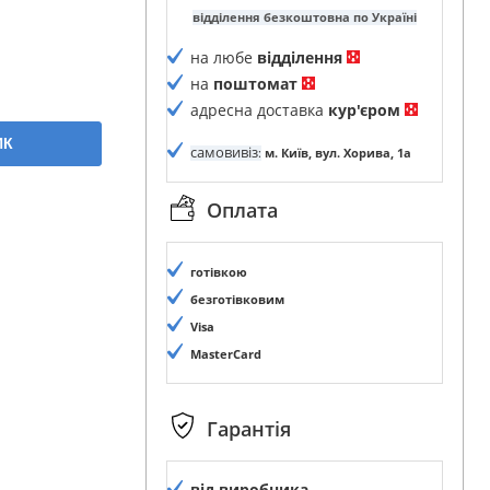
відділення безкоштовна по Україні
на любе
відділення
на
поштомат
адресна доставка
кур'єром
ИК
самовивіз
:
м. Київ, вул. Хорива, 1а
Оплата
готівкою
безготівковим
Visa
MasterCard
Гарантія
від виробника