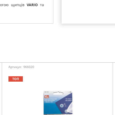
могою щипців
VARIO
та
Артикул:
966020
ТОП