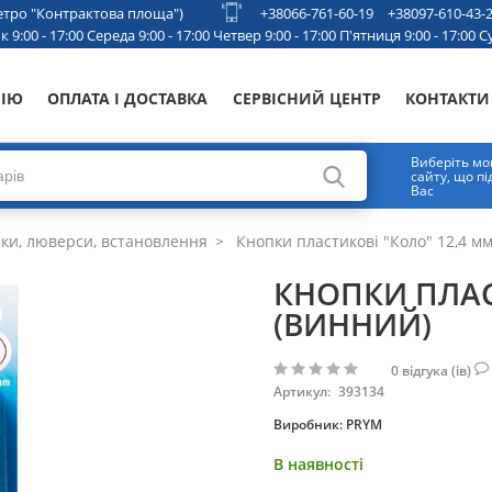
 метро "Контрактова площа")
+38066-761-60-19
+38097-610-43-
 9:00 - 17:00 Середа 9:00 - 17:00 Четвер 9:00 - 17:00 П'ятниця 9:00 - 17:00 Су
НІЮ
ОПЛАТА І ДОСТАВКА
СЕРВІСНИЙ ЦЕНТР
КОНТАКТИ
Виберіть мо
сайту, що п
Вас
ки, люверси, встановлення
Кнопки пластикові "Коло" 12,4 мм
КНОПКИ ПЛАС
(ВИННИЙ)
0
відгука (ів)
Артикул:
393134
Виробник:
PRYM
В наявності