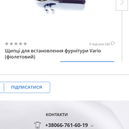
0
відгука (ів)
Щипці для встановлення фурнітури Vario
(фіолетовий)
696
КУПИТИ
626
ГРН
ПІДПИСАТИСЯ
КОНТАКТИ
+38066-761-60-19