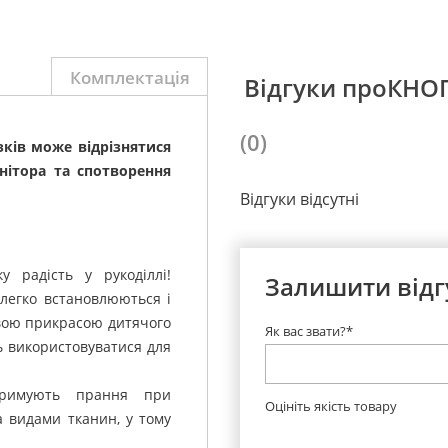
Комплектація
Відгуки проКНО
(0)
зків може відрізнятися
нітора та спотворення
Відгуки відсутні
 радість у рукоділлі!
Залишити відг
легко встановлюються і
овою прикрасою дитячого
Як вас звати?*
ть використовуватися для
тримують прання при
Оцініть якість товару
а видами тканин, у тому