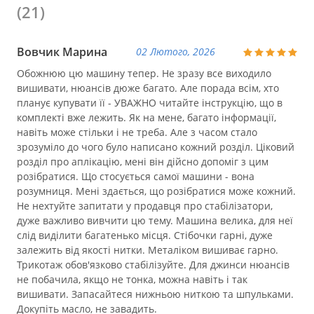
(21)
Вовчик Марина
02 Лютого, 2026
Обожнюю цю машину тепер. Не зразу все виходило
вишивати, нюансів дюже багато. Але порада всім, хто
планує купувати її - УВАЖНО читайте інструкцію, що в
комплекті вже лежить. Як на мене, багато інформації,
навіть може стільки і не треба. Але з часом стало
зрозуміло до чого було написано кожний розділ. Ціковий
розділ про аплікацію, мені він дійсно допоміг з цим
розібратися. Що стосується самої машини - вона
розумниця. Мені здається, що розібратися може кожний.
Не нехтуйте запитати у продавця про стабілізатори,
дуже важливо вивчити цю тему. Машина велика, для неї
слід виділити багатенько місця. Стібочки гарні, дуже
залежить від якості нитки. Металіком вишиває гарно.
Трикотаж обов'язково стабілізуйте. Для джинси нюансів
не побачила, якщо не тонка, можна навіть і так
вишивати. Запасайтеся нижньою ниткою та шпульками.
Докупіть масло, не завадить.