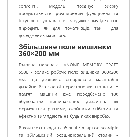
сегменті. Модель поєднує високу
продуктивність, розширений функціонал та
інтуїтивне управління, завдяки чому ідеально
підходить як для початківців, так і для
досвідчених майстрів.
Збільшене поле вишивки
360×200 мм
Головна перевага JANOME MEMORY CRAFT
550E - велике робоче поле вишивки 360х200
мм, що дозволяє створювати масштабні
дизайни без частої перестановки тканини. У
пам'яті машини вже передбачено 180
вбудованих вишивальних дизайнів, які
формуються рівними, охайними стібками та
ефектно виглядають на будь-яких виробах.
В комплект входять п'яльці чотирьох розмірів
та збільшений розширювальний столик –