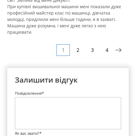
світ",Велике від мене Дякую!!!
При купівлі вишивальної машини мені показали дуже
професійний майстер клас по машинці, дівчатка
молодці, приділили мені більше години, я в захваті.
Машина дуже розумна, і мені дуже легко з нею
працювати.
1
2
3
4
Залишити відгук
Повідомлення*
Як вас звати?*