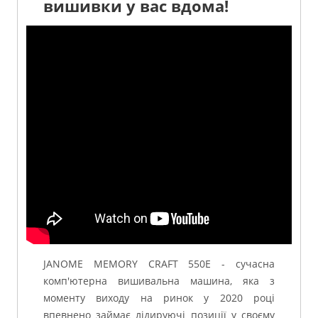
вишивки у вас вдома!
JANOME MEMORY CRAFT 550E - сучасна
комп'ютерна вишивальна машина, яка з
моменту виходу на ринок у 2020 році
впевнено займає лідируючі позиції у своєму