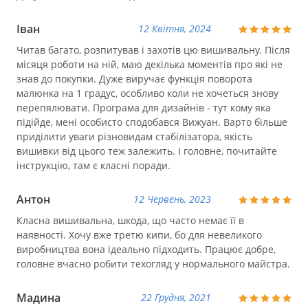
Іван
12 Квітня, 2024
Читав багато, розпитував і захотів цю вишивальну. Після
місяця роботи на ній, маю декілька моментів про які не
знав до покупки. Дуже виручає функція поворота
малюнка на 1 градус, особливо коли не хочеться знову
перепялювати. Програма для дизайнів - тут кому яка
підійде, мені особисто сподобався Вижуан. Варто більше
приділити уваги різновидам стабілізатора, якість
вишивки від цього теж залежить. І головне, почитайте
інструкцію, там є класні поради.
Антон
12 Червень, 2023
Класна вишивальна, шкода, що часто немає її в
наявності. Хочу вже третю кипи, бо для невеликого
виробництва вона ідеально підходить. Працює добре,
головне вчасно робити техогляд у нормального майстра.
Мадина
22 Грудня, 2021